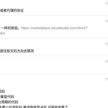
2
具或者代理的协议
2
ot 一样的体验。
https://marketplace.visualstudio.com/items?
lot
2
是往软文的方向去猜测
2
2
代码
的重复代码
符合预期的代码
免费小白鼠阶段 等成熟度高点的 可能就收费了