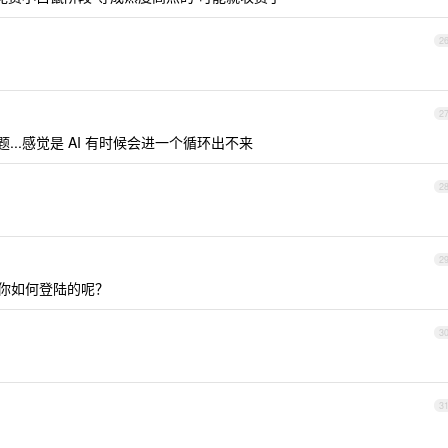
2
2
类似问题...感觉是 AI 有时候会进一个循环出不来
2
2
问你如何登陆的呢？
3
3