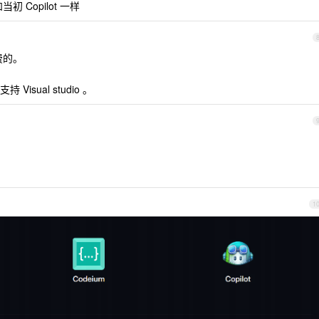
Copilot 一样
费的。
sual studio 。
1