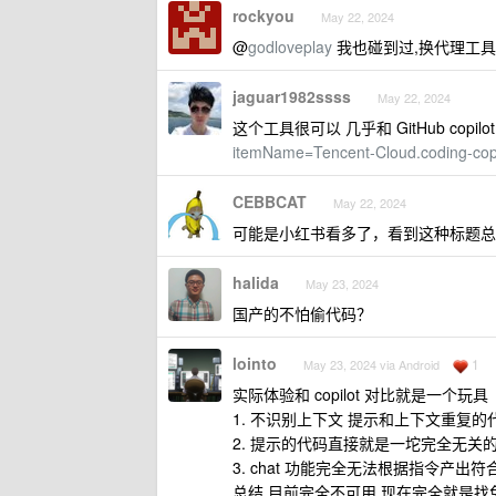
rockyou
May 22, 2024
@
godloveplay
我也碰到过,换代理工
jaguar1982ssss
May 22, 2024
这个工具很可以 几乎和 GitHub copil
itemName=Tencent-Cloud.coding-copi
CEBBCAT
May 22, 2024
可能是小红书看多了，看到这种标题总
halida
May 23, 2024
国产的不怕偷代码？
lointo
1
May 23, 2024 via Android
实际体验和 copilot 对比就是一个玩具
1. 不识别上下文 提示和上下文重复的
2. 提示的代码直接就是一坨完全无关
3. chat 功能完全无法根据指令产出
总结 目前完全不可用 现在完全就是找