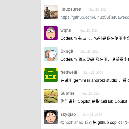
linuxsuren
May 23, 2024
https://github.com/LinuxSuRen/awes
wqhui
May 23, 2024
Codeium 有点卡，特别是我在使用中
Dkngit
May 23, 2024
Codeium 通义灵码 都在用，没感觉
fredweili
May 23, 2024
在试用 gemini in android studi
Subfire
May 23, 2024
你们说的 Copilot 是指 GitHub Copilot 
skyqiao
May 23, 2024
@
huzhizhao
我还把 github copi