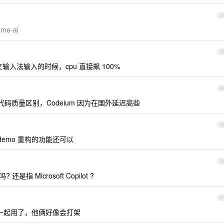
3
ome-ai
3
文输入法输入的时候，cpu 直接飙 100%
3
出代码质量区别，Codeium 因为在国外延迟高些
3
o ，看 demo 重构的功能还可以
3
吗? 还是指 Microsoft Copilot ?
3
lot 也一起用了，他俩好像会打架