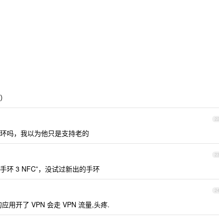
量）
2
出的手环吗，我以为他只是支持老的
2
手环 3 NFC”，没试过新出的手环
2
用开了 VPN 会走 VPN 流量,头疼.