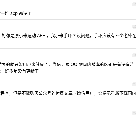
2
一堆 app 都没了
2
直在更新，好像是原小米运动 APP ，我小米手环 7 没问题，手环应该有不少老外
2
 7 ，后面的就只能用小米健康了，微信，跟 QQ 跟国内版本的区别是有没有游
功能，好多年没有更新了。
2
信可以用小程序，但是不能购买公众号的付费文章（微信豆），会提示重新下载国
2