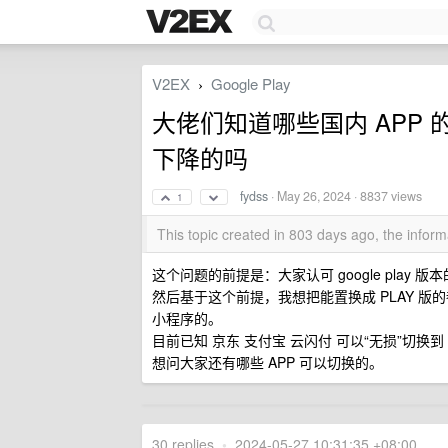
V2EX
Google Play
›
大佬们知道哪些国内 APP 的 
下降的吗
fydss
·
May 26, 2024
· 8837 views
1
This topic created in 803 days ago, the info
这个问题的前提是：大家认可 google play 
然后基于这个前提，我想把能置换成 PLAY 版
小程序的。
目前已知 京东 支付宝 云闪付 可以“无损”切换到 P
想问大家还有哪些 APP 可以切换的。
30 replies
•
2024-05-27 10:31:35 +08:00