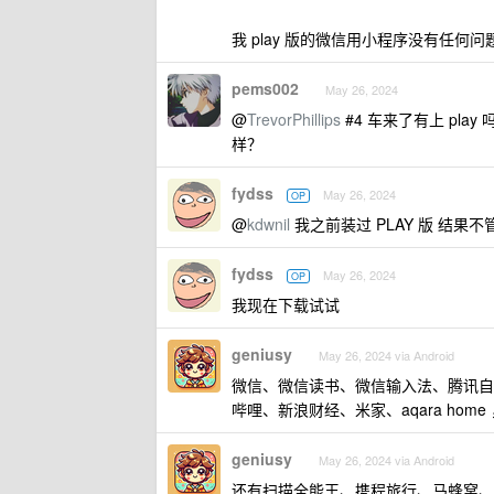
我 play 版的微信用小程序没有任何问
pems002
May 26, 2024
@
TrevorPhillips
#4 车来了有上 pl
样？
fydss
May 26, 2024
OP
@
kdwnil
我之前装过 PLAY 版 结
fydss
May 26, 2024
OP
我现在下载试试
geniusy
May 26, 2024 via Android
微信、微信读书、微信输入法、腾讯自
哔哩、新浪财经、米家、aqara hom
geniusy
May 26, 2024 via Android
还有扫描全能王、携程旅行、马蜂窝、1