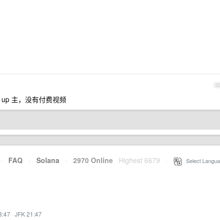
3
up 主，没有付费视频
·
FAQ
·
Solana
·
2970 Online
Highest 6679
·
Select Langua
8:47
·
JFK 21:47