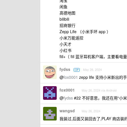
淘宝
闲鱼
高德地图
bilibili
招商银行
Zepp Life （小米手环 app ）
小米万能遥控
小天才
小红书
fiil+（ fiil 蓝牙耳机客户端，主要看电
fydss
May 26, 2024
OP
@
fox0001
zepp life 支持小米新
fox0001
May 26, 2024 via Android
@
fydss
#22 不好意思，我还在用“小米
wangsd
May 26, 2024
我装过,后面又装回去了,PLAY 商店装的应