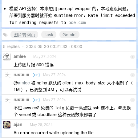
模型 API 选择：本来想用 poe-api-wrapper 的，本地跑没问题，
部署到服务器时就开始
RuntimeError: Rate limit exceeded 
for sending requests to 
poe.com
图片转网页
flask
Gemini
5 replies
•
2024-05-30 00:21:33 +08:00
amlee
May 27, 2024
1
上传图片报 500 错误
rustiiiiii
May 27, 2024
OP
2
@
amlee
被 nginx 默认的 client_max_body_size 大小限制了（
1M ），已调整到 4M ，可以再试试
rustiiiiii
May 27, 2024
OP
3
不过 aws ec2 免费的 1c1g 负载一高点就 ssh 连不上，考虑换
个 vercel 或 cloudflare 这种云函数来部署了
ajan
May 28, 2024
4
An error occurred while uploading the file.