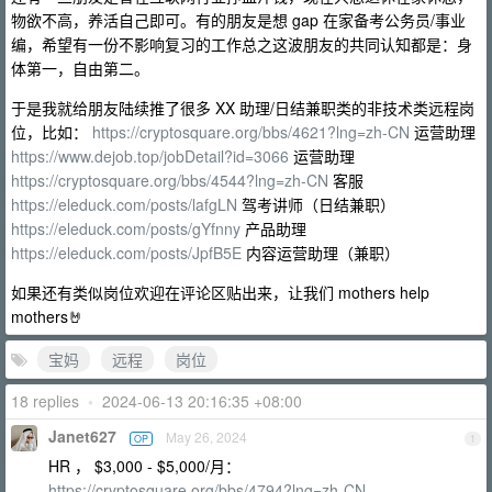
物欲不高，养活自己即可。有的朋友是想 gap 在家备考公务员/事业
编，希望有一份不影响复习的工作总之这波朋友的共同认知都是：身
体第一，自由第二。
于是我就给朋友陆续推了很多 XX 助理/日结兼职类的非技术类远程岗
位，比如：
https://cryptosquare.org/bbs/4621?lng=zh-CN
运营助理
https://www.dejob.top/jobDetail?id=3066
运营助理
https://cryptosquare.org/bbs/4544?lng=zh-CN
客服
https://eleduck.com/posts/lafgLN
驾考讲师（日结兼职）
https://eleduck.com/posts/gYfnny
产品助理
https://eleduck.com/posts/JpfB5E
内容运营助理（兼职）
如果还有类似岗位欢迎在评论区贴出来，让我们 mothers help
mothers🤘
宝妈
远程
岗位
18 replies
•
2024-06-13 20:16:35 +08:00
Janet627
May 26, 2024
OP
1
HR ， $3,000 - $5,000/月：
https://cryptosquare.org/bbs/4794?lng=zh-CN