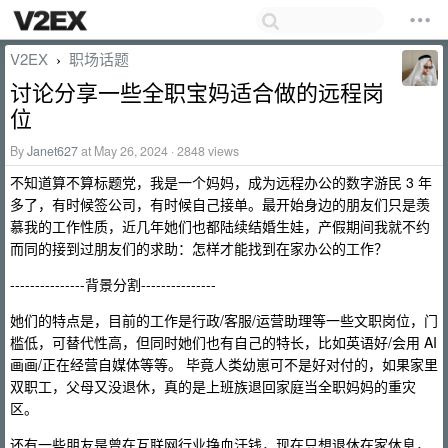
V2EX
职场话题
›
讨论分享一些全职宝妈适合做的远程岗
位
By
Janet627
at May 26, 2024 · 2848 views
不知道算不算标题党，我是一个妈妈，成为远程办公的数字游民 3 年
多了，有时候签公司，有时候自己接单。最开始身边的朋友们只是羡
慕我的工作性质，近几年她们也都陆续结婚生娃，产假期间我就不约
而同的接到过朋友们的求助：怎样才能找到在家办公的工作？
---------------背景分割---------------
她们的特点是，目前的工作是行政/客服/运营助理等一些文职岗位，门
槛低，可替代性高，但同时她们也有自己的特长，比如英语好/会用 AI
画画/正在经营自媒体等等。 毕竟人类幼崽可不是好对付的，如果家里
双职工，父母又没退休，真的是上班族退回家庭当全职妈妈的重灾
区。
还有一些朋友是曾在互联网行业挣血汗钱，现在只想退休在家休息，