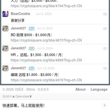
人力（远程）$3,000 - $5,000：
https://cryptosquare.org/bbs/4794?lng=zh-CN
BearCookie
Jun 3, 2024
15
谢谢分享
Janet627
Jun 3, 2024
OP
16
BD 助理 $500 - $1,000/月：
https://cryptosquare.org/bbs/4870?lng=zh-CN
Janet627
Jun 5, 2024
OP
17
HR ，远程，$1,500 - $3,000 / 月：
https://cryptosquare.org/bbs/4889?lng=zh-CN
Janet627
Jun 13, 2024
OP
18
编辑 远程 $1,600 - $3,600 / 月：
https://cryptosquare.org/bbs/4976?lng=zh-CN
© 2026 V2EX · 35ms · 3.9.8.5
About
·
Language
GLM-5 ✖️ Openclaw🦞
›
快速部署，马上就能使用！