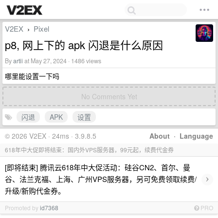
V2EX
Pixel
›
p8, 网上下的 apk 闪退是什么原因
By
artii
at May 27, 2024 · 1486 views
哪里能设置一下吗
No Comments Yet
闪退
APK
设置
© 2026 V2EX · 24ms · 3.9.8.5
About
·
Language
618年中大促即将结束：国内外VPS服务器，99元起，续费代金券
[即将结束] 腾讯云618年中大促活动：硅谷CN2、首尔、曼
›
谷、法兰克福、上海、广州VPS服务器，另可免费领取续费/
升级/新购代金券。
Promoted by
id7368
PRO