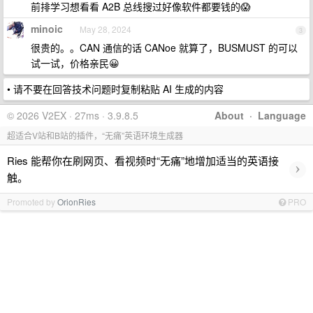
前排学习想看看 A2B 总线搜过好像软件都要钱的😱
minoic
May 28, 2024
3
很贵的。。CAN 通信的话 CANoe 就算了，BUSMUST 的可以
试一试，价格亲民😀
• 请不要在回答技术问题时复制粘贴 AI 生成的内容
© 2026 V2EX · 27ms · 3.9.8.5
About
·
Language
超适合V站和B站的插件，“无痛”英语环境生成器
Ries 能帮你在刷网页、看视频时“无痛”地增加适当的英语接
›
触。
Promoted by
OrionRies
PRO