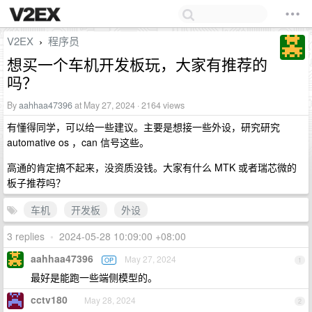
V2EX
程序员
›
想买一个车机开发板玩，大家有推荐的
吗？
By
aahhaa47396
at May 27, 2024 · 2164 views
有懂得同学，可以给一些建议。主要是想接一些外设，研究研究
automative os ，can 信号这些。
高通的肯定搞不起来，没资质没钱。大家有什么 MTK 或者瑞芯微的
板子推荐吗？
车机
开发板
外设
3 replies
•
2024-05-28 10:09:00 +08:00
aahhaa47396
May 27, 2024
OP
1
最好是能跑一些端侧模型的。
cctv180
May 28, 2024
2