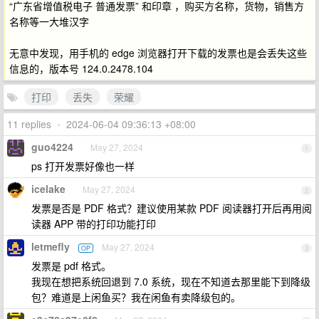
“广东省增值税电子 普通发票” 和印章 ，购买方名称，货物，销售方
名称等一大堆汉字
无意中发现，用手机的 edge 浏览器打开下载的发票也是会丢失这些
信息的，版本号 124.0.2478.104
打印
丢失
荣耀
11 replies
•
2024-06-04 09:36:13 +08:00
guo4224
May 27, 2024
1
ps 打开发票好像也一样
icelake
May 27, 2024
2
发票是否是 PDF 格式？建议使用某款 PDF 阅读器打开后再用阅
读器 APP 带的打印功能打印
letmefly
May 27, 2024
OP
3
发票是 pdf 格式。
我现在想把系统回退到 7.0 系统，现在不知道去那里能下到降级
包？难道是上闲鱼买？我在闲鱼有卖降级包的。