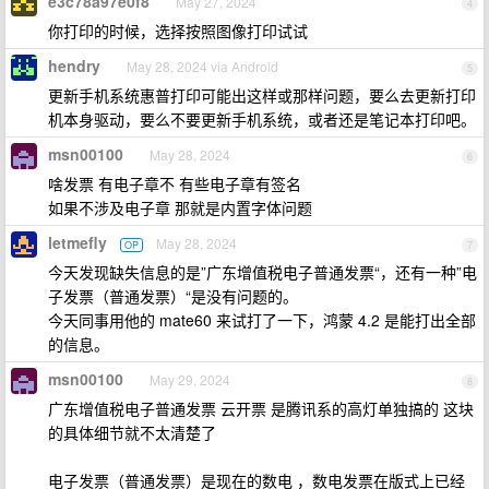
e3c78a97e0f8
May 27, 2024
4
你打印的时候，选择按照图像打印试试
hendry
May 28, 2024 via Android
5
更新手机系统惠普打印可能出这样或那样问题，要么去更新打印
机本身驱动，要么不要更新手机系统，或者还是笔记本打印吧。
msn00100
May 28, 2024
6
啥发票 有电子章不 有些电子章有签名
如果不涉及电子章 那就是内置字体问题
letmefly
May 28, 2024
OP
7
今天发现缺失信息的是”广东增值税电子普通发票“，还有一种”电
子发票（普通发票）“是没有问题的。
今天同事用他的 mate60 来试打了一下，鸿蒙 4.2 是能打出全部
的信息。
msn00100
May 29, 2024
8
广东增值税电子普通发票 云开票 是腾讯系的高灯单独搞的 这块
的具体细节就不太清楚了
电子发票（普通发票）是现在的数电 ，数电发票在版式上已经