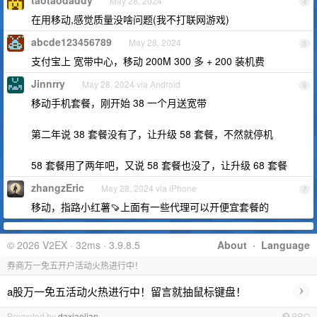
taotaodaddy
May 28, 2024
4
在用移动,感觉质量没啥问题(我不打联网游戏)
abcde123456789
May 28, 2024
5
支付宝上 宽带中心，移动 200M 300 多 + 200 装机费
Jinnrry
May 28, 2024 via Android
6
移动手机套餐，刚开始 38 一个月送宽带
第二年说 38 套餐没有了，让升级 58 套餐，不然就停机
58 套餐用了两年吧，又说 58 套餐也没了，让升级 68 套餐
zhangzEric
May 28, 2024 via iPhone
7
移动，指路小红薯🍠上面有一些代理可以开便宜套餐的
© 2026 V2EX · 32ms · 3.9.8.5
About
·
Language
券商万一免五开户活动火热进行中！
›
a股万一免五活动火热进行中！留言就抽鼠标键盘！
Promoted by
daxiaolian
PRO