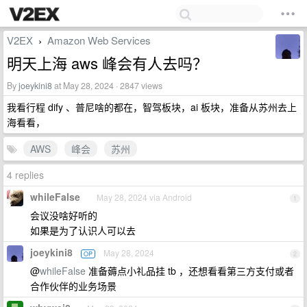
V2EX
Amazon Web Services
›
明天上海 aws 峰会有人去吗？
By
joeykini8
at May 28, 2024 · 2847 views
我看行程 dify 、普尼啥的都在，智驾板块，ai 板块，准备从苏州去上
海看看，
AWS
峰会
苏州
4 replies
whileFalse
May 28, 2024 via Android
1
会议没啥好听的
如果是为了认识人可以去
joeykini8
May 28, 2024
OP
2
@
whileFalse
准备薅点小礼品挂 tb ，还想看看第三方支付或者
合作伙伴的业务场景