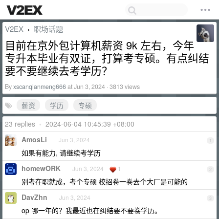
V2EX
职场话题
›
目前在京外包计算机薪资 9k 左右，今年
专升本毕业有双证，打算考专硕。有点纠结
要不要继续去考学历？
By
xscanqianmeng666
at Jun 3, 2024 · 3813 views
薪资
学历
专硕
23 replies
•
2024-06-04 10:45:39 +08:00
AmosLi
Jun 3, 2024
1
如果有能力, 请继续考学历
homewORK
Jun 3, 2024
1
2
别考在职就成，考个专硕 校招卷一卷去个大厂是可能的
DavZhn
Jun 3, 2024
3
op 哪一年的？我最近也在纠结要不要卷学历。