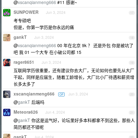
@
xscanqianmeng666
#11 感谢~
SUNPOWER
Jun 3, 2024
17
考专硕吧
但是，你第一学历是你永远的痛
gankT
Jun 3, 2024
18
@
xscanqianmeng666
00 年在北京 9k ？ 还是外包 你是被坑了
吧 我 01 一个大专 在小破公司都 15
rager8651
Jun 3, 2024
19
互联网学历很重要，还有建议你去大厂，无论如何也要先从大厂
干起，同样是应届生，随着工龄增长，大厂比小厂待遇和薪资增
长多太多了
xscanqianmeng666
Jun 3, 2024
OP
20
@
gankT
后端吗
Meteora626
Jun 4, 2024
21
@
gankT
你这是运气好，论坛里好多本科都拿不到这些，那些人
简历都还不错呢
gankT
Jun 4, 2024
22