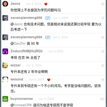
Jsonz
Jun 3, 2024
1
4
你觉得上不去是因为学历问题吗🤔
xscanqianmeng666
Jun 3, 2024
OP
5
@
Jsonz
也有技术问题，但是相对来说我还算比较年轻 要为以
后考虑一下
xscanqianmeng666
Jun 3, 2024
OP
6
@
DavZhn
我 00 年
ZnductR0MjHvjRQ3
Jun 3, 2024
7
考呗 在京 9k 太低了
wizzer
Jun 3, 2024
8
专升本还有 2 年毕业啊啊
weixind
Jun 3, 2024
1
9
专升本到专硕还有一个不小的鸿沟。考学是没啥问题的。坚持
住。
buynonsense
Jun 3, 2024
10
@
homewORK
请问为啥选专硕而不是学硕