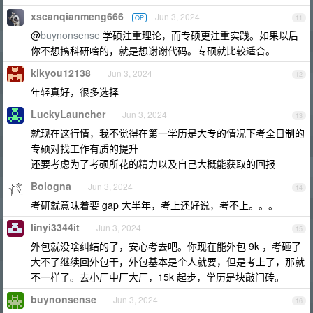
xscanqianmeng666
Jun 3, 2024
OP
11
@
buynonsense
学硕注重理论，而专硕更注重实践。如果以后
你不想搞科研啥的，就是想谢谢代码。专硕就比较适合。
kikyou12138
Jun 3, 2024
12
年轻真好，很多选择
LuckyLauncher
Jun 3, 2024
13
就现在这行情，我不觉得在第一学历是大专的情况下考全日制的
专硕对找工作有质的提升
还要考虑为了考硕所花的精力以及自己大概能获取的回报
Bologna
Jun 3, 2024
14
考研就意味着要 gap 大半年，考上还好说，考不上。。。
linyi3344it
Jun 3, 2024
15
外包就没啥纠结的了，安心考去吧。你现在能外包 9k ，考砸了
大不了继续回外包干，外包基本是个人就要，但是考上了，那就
不一样了。去小厂中厂大厂，15k 起步，学历是块敲门砖。
buynonsense
Jun 3, 2024
16