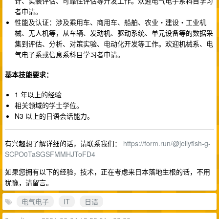
计、实装评估、可靠性评估等开发工作。欢迎电气电子系科目学习
者申请。
性能及认证：涉及乘用车、商用车、船舶、农业・建设・工业机
械、无人机等，从车辆、发动机、驱动系统、单元设备等的数据采
集到评估、分析、对策实验、电动化开发等工作。欢迎机械系、电
气电子系或信息系科目学习者申请。
基本技能要求：
1 年以上的经验
相关领域的学士学位。
N3 以上的日语会话能力。
有兴趣想了解详细的话，请联系我们：
https://form.run/@jellyfish-g-
SCPO0TaSGSFMMHJToFD4
如果您拥有以下的经验，技术，正在考虑来日本落地生根的话，不用
犹豫，请留言。
电气电子
IT
日语