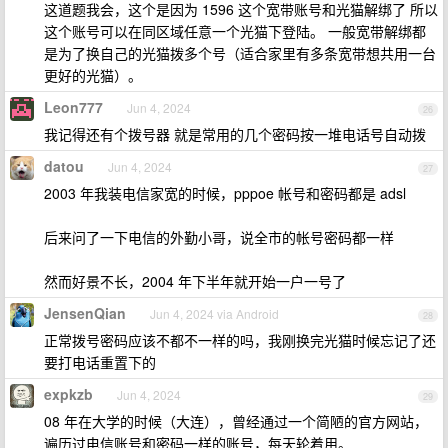
这道题我会，这个是因为 1596 这个宽带账号和光猫解绑了 所以
这个账号可以在同区域任意一个光猫下登陆。 一般宽带解绑都
是为了换自己的光猫拨多个号（适合家里有多条宽带想共用一台
更好的光猫）。
Leon777
Jun 4, 2024
26
我记得还有个拨号器 就是常用的几个密码按一堆电话号自动拨
datou
Jun 4, 2024
27
2003 年我装电信家宽的时候，pppoe 帐号和密码都是 adsl
后来问了一下电信的外勤小哥，说全市的帐号密码都一样
然而好景不长，2004 年下半年就开始一户一号了
JensenQian
Jun 4, 2024 via Android
28
正常拨号密码应该不都不一样的吗，我刚换完光猫时候忘记了还
要打电话重置下的
expkzb
Jun 4, 2024
29
08 年在大学的时候（大连），曾经通过一个简陋的官方网站，
遍历过电信账号和密码一样的账号，每天轮着用。