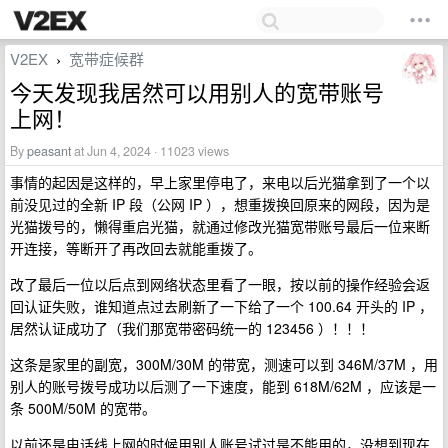
V2EX
宽带症候群
›
今天发现我居然可以用别人的宽带账号
上网！
By
peasant
at Jun 4, 2024 · 11023 views
事情的起因是这样的，早上家里停电了，来电以后光猫拿到了一个以
前没见过的全新 IP 段（公网 IP ），想重拨换回原来的网段，因为是
光猫拨号的，懒得重启光猫，就通过修改光猫宽带账号最后一位来断
开连接，等断开了再改回去就能重拨了。
改了最后一位以后点到网络状态里看了一眼，按以前的操作经验会返
回认证失败，谁知道点过去刷新了一下给了一个 100.64 开头的 IP ，
居然认证成功了（我们那宽带密码统一的 123456 ）！！！
这条是家里的副宽，300M/30M 的带宽，测速可以到 346M/37M ，用
别人的账号拨号成功以后测了一下速度，能到 618M/62M ，应该是一
条 500M/50M 的宽带。
以前还是电话线上网的时候用别人账号试过是不能用的，没想到现在