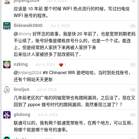
jinjiang2024
Jun 4, 2024
9
应该是 10 年前 那个时候 WIFI 热点流行的时候，写过扫电信
WIFI 账号的程序。
Sidewalk5800
Jun 4, 2024
10
@
Jinnrry
好怀念的故事，我是快 20 年前了，也是宽带到期老妈
不让续了，账号好像是楼栋房号什么的，也是一个个试，能连
上，但是经常把人家挤下来再被人家挤下来
后来估计人家被挤多了就改密码了..
ozking
Jun 4, 2024
1
11
@
jinjiang2024
#9 Chinanet Wifi 是吧哈哈，当时到处找账号，
还有个网站天天更新
linxijun
Jun 4, 2024
12
几年前老区的广电的同轴宽带也有蹭网漏洞，之后没了，现在又
回到了 pppoe 拨号时代的蹭网漏洞，竟然重现江湖了？？
ghdong
Jun 4, 2024
13
联通可以的，我有两个联通宽带账号，在两个地方，可以互用，
用哪个就是哪个账号的速率。