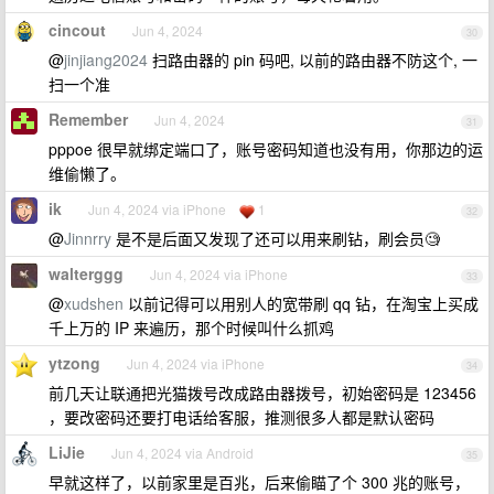
cincout
Jun 4, 2024
30
@
jinjiang2024
扫路由器的 pin 码吧, 以前的路由器不防这个, 一
扫一个准
Remember
Jun 4, 2024
31
pppoe 很早就绑定端口了，账号密码知道也没有用，你那边的运
维偷懒了。
ik
Jun 4, 2024 via iPhone
1
32
@
Jinnrry
是不是后面又发现了还可以用来刷钻，刷会员🧐
walterggg
Jun 4, 2024 via iPhone
33
@
xudshen
以前记得可以用别人的宽带刷 qq 钻，在淘宝上买成
千上万的 IP 来遍历，那个时候叫什么抓鸡
ytzong
Jun 4, 2024 via iPhone
34
前几天让联通把光猫拨号改成路由器拨号，初始密码是 123456
，要改密码还要打电话给客服，推测很多人都是默认密码
LiJie
Jun 4, 2024 via Android
35
早就这样了，以前家里是百兆，后来偷瞄了个 300 兆的账号，