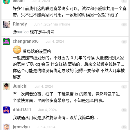
elechi
Jun 4, 2024
14
好多年前我们这的联通宽带确实可以，试过和亲戚家共用一个宽
带，只不过不能两家同时用，一家用的时候另一家就下线了
Rinndy
Jun 4, 2024 via iPhone
15
@
sunice
现在是手机号
chengran630
Jun 4, 2024
16
看局端的设置咯
一般按照市级划分的，不过因为 0 几年的时候 大量使用别人家
的宽带 订购 qq 会员 什么红钻 蓝钻的，后来全部绑定线路了...
你这个可能是线路没有绑定导致的 记得不要保修 不然大几率被
绑定
Junichi
Jun 4, 2024
17
有一次闲着没事，扫了一下我宽带 ip 的网段，竟然登录了进一
个爱快界面，里面很多宽带账号，不知是怎么回事。
dfdd1811
Jun 4, 2024
18
我联通从用就是那种复杂密码…没给我简单的…
jqtmviyu
Jun 4, 2024
19