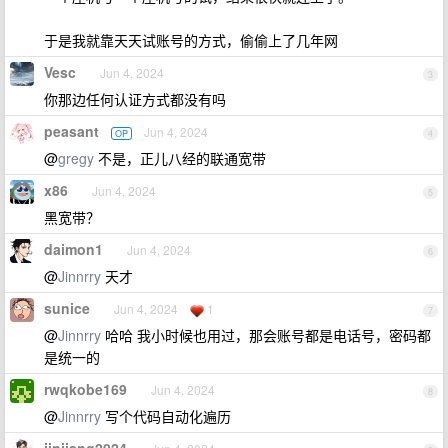
于是我就靠天天试账号的方式，偷偷上了几年网
Vesc
Jun 4, 2024
3
你那边任何认证方式都没有吗
peasant
Jun 4, 2024
OP
4
@
gregy
不是，正儿八经的联通宽带
x86
Jun 4, 2024
5
黑宽带？
daimon1
Jun 4, 2024
6
@
Jinnrry
天才
sunice
Jun 4, 2024
1
7
@
Jinnrry
哈哈 我小时候也用过，那会账号都是电话号，密码都
是统一的
rwqkobe169
Jun 4, 2024
8
@
Jinnrry
写个代码自动化遍历