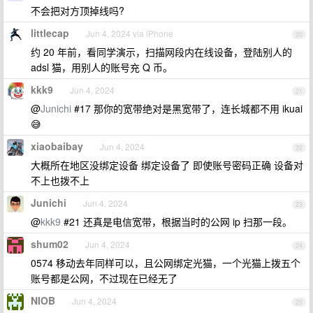
不会把对方顶掉线吗?
littlecap
Jun 4, 2024 via iPhone
20
约 20 年前，看同学演示，扫描网段内在线设备，登陆别人的
adsl 猫，用别人的账号充 Q 币。
kkk9
Jun 4, 2024
21
@
Junichi
#17 那你的宽带绝对是黑宽带了，连长城都不用 ikuai
😅
xiaobaibay
Jun 4, 2024
22
大概所在地区没绑定设备 绑定设备了 即使账号密码正确 设备对
不上也拨不上
Junichi
Jun 4, 2024
23
@
kkk9
#21 还真是电信宽带，根据当时的公网 ip 扫那一段。
shum02
Jun 4, 2024
24
0574 移动去年同样可以，且公网绑定光猫，一个光猫上拨五个
账号都是公网，不过现在已经无了
NIOB
Jun 4, 2024
25