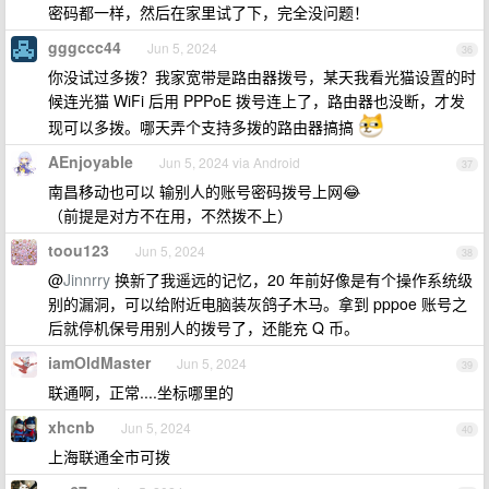
密码都一样，然后在家里试了下，完全没问题！
gggccc44
Jun 5, 2024
36
你没试过多拨？我家宽带是路由器拨号，某天我看光猫设置的时
候连光猫 WiFi 后用 PPPoE 拨号连上了，路由器也没断，才发
现可以多拨。哪天弄个支持多拨的路由器搞搞
AEnjoyable
Jun 5, 2024 via Android
37
南昌移动也可以 输别人的账号密码拨号上网😂
（前提是对方不在用，不然拨不上）
toou123
Jun 5, 2024
38
@
Jinnrry
换新了我遥远的记忆，20 年前好像是有个操作系统级
别的漏洞，可以给附近电脑装灰鸽子木马。拿到 pppoe 账号之
后就停机保号用别人的拨号了，还能充 Q 币。
iamOldMaster
Jun 5, 2024
39
联通啊，正常....坐标哪里的
xhcnb
Jun 5, 2024
40
上海联通全市可拨