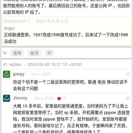
居然能用别人的账号了，最后换回自己的账号，还是公网 IP ，也回到
以前常用的 IP 段了。
Supplement 1 · 2024 年 6 月 4 日
Imgur
正经联通宽带，1597改成1596拨号成功了，后来试了一下改成1598
没成功
宽带
账号
IP
41 replies
•
2024-06-05 16:31:10 +08:00
gregy
Jun 4, 2024
1
你这个怕不是一个二级运营商的宽带吧。联通 电信 移动应该不
会有这个问题
Jinnrry
Jun 4, 2024
16
2
大概 10 多年前，家里装的是铁通宽度，当时爸妈为了不让我上
网就把家里宽带停了。当时 xp 系统，开机需要点 pppoe 连接登
陆，我当时发现 pppoe 登陆不了，就开始研究，发现账号都是
座机号码，密码是啥忘记了，反正有规律。于是瞬间来了灵感，
一个座机号一个座机号的试，结果很快就连上了。