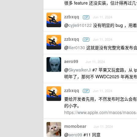
很多 feature 还没实装，估计得再过
zzbxqq
Jun 11, 2024
OP
@
cyjie910122
没有明显的 bug ，用
zzbxqq
Jun 11, 2024
OP
@
Xer0130
这就是没有完整完看发布会
aero99
Jun 11, 2024
@
SkywalkerJi
#7 苹果又玩套路，从 
明年了，那何不 WWDC2025 年再发
zzbxqq
Jun 11, 2024
OP
要给开发者先用，不然发布时怎么会有
的小字。
https://www.apple.com/macos/macos-
momobear
Jun 11, 2024
@
aero99
#11 同意