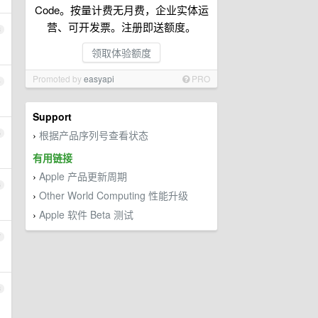
Code。按量计费无月费，企业实体运
营、可开发票。注册即送额度。
3
领取体验额度
Promoted by
easyapi
PRO
4
Support
根据产品序列号查看状态
5
›
有用链接
Apple 产品更新周期
›
6
Other World Computing 性能升级
›
Apple 软件 Beta 测试
›
7
8