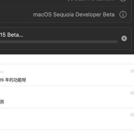
one
1
026 年的功能呀
2
始测
2