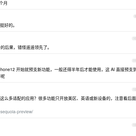
几个月
着挺好的。
1
的后果，错怪遥遥领先了。
1
iphone12 开始就预支新功能，一般还得半年后才能使用，这 AI 直接预支
布呢
1
这么多适配的应用？很多功能只开放美区、英语或新设备的，注意看后面
sequoia-preview/
1