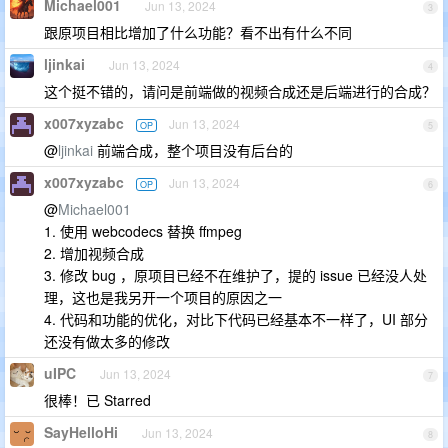
Michael001
Jun 13, 2024
3
跟原项目相比增加了什么功能？看不出有什么不同
ljinkai
Jun 13, 2024
4
这个挺不错的，请问是前端做的视频合成还是后端进行的合成？
x007xyzabc
Jun 13, 2024
OP
5
@
ljinkai
前端合成，整个项目没有后台的
x007xyzabc
Jun 13, 2024
OP
6
@
Michael001
1. 使用 webcodecs 替换 ffmpeg
2. 增加视频合成
3. 修改 bug ，原项目已经不在维护了，提的 issue 已经没人处
理，这也是我另开一个项目的原因之一
4. 代码和功能的优化，对比下代码已经基本不一样了，UI 部分
还没有做太多的修改
uIPC
Jun 13, 2024
7
很棒！已 Starred
SayHelloHi
Jun 13, 2024
8