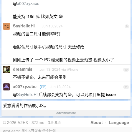
@
x007xyzabc
能支持 i18n 嘛 比如英文 😁
SayHelloHi
Jun 13, 2024
9
视频的窗口尺寸能调整吗？
看默认尺寸是手机视频的尺寸 无法修改
刚刚上传了 一个 PC 端录制的视频上去预览 视频太小了
dreammis
Jun 13, 2024 via iPhone
10
不错不错👍，未来可能会用到
x007xyzabc
Jun 13, 2024
OP
11
@
SayHelloHi
后续都会支持的😁，可以到项目里提 issue
爱意满满的作品展示区。
Advertisement
© 2026 V2EX · 372ms · 3.9.8.5
About
·
Language
AnySearch 学生&开发者成长计划