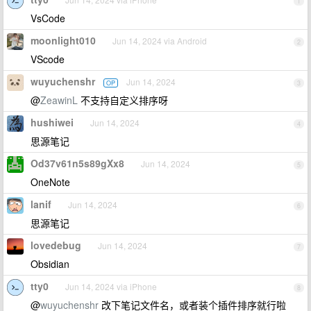
1
VsCode
moonlight010
Jun 14, 2024 via Android
2
VScode
wuyuchenshr
Jun 14, 2024
OP
3
@
ZeawinL
不支持自定义排序呀
hushiwei
Jun 14, 2024
4
思源笔记
Od37v61n5s89gXx8
Jun 14, 2024
5
OneNote
lanif
Jun 14, 2024
6
思源笔记
lovedebug
Jun 14, 2024
7
Obsidian
tty0
Jun 14, 2024 via iPhone
8
@
wuyuchenshr
改下笔记文件名，或者装个插件排序就行啦