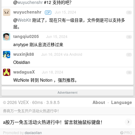
@
wuyuchenshr
#12 支持的吧？
wuyuchenshr
Jun 15, 2024
OP
15
@
WebKit
刚试了，现在只有一级目录，文件倒是可以支持多
层。
tangqiu0205
Jun 15, 2024
16
anytype 刚从息流迁移过来
wuxinjk88
Jun 16, 2024 via Android
17
Obsidian
wadaguaX
Jun 18, 2024
18
WizNote 转到 Notion ，强烈推荐。
Advertisement
© 2026 V2EX · 60ms · 3.9.8.5
About
·
Language
券商万一免五开户活动火热进行中！
›
a股万一免五活动火热进行中！留言就抽鼠标键盘！
Promoted by
daxiaolian
PRO