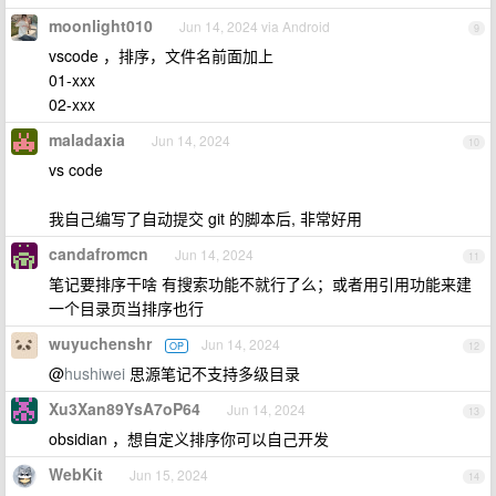
moonlight010
Jun 14, 2024 via Android
9
vscode ，排序，文件名前面加上
01-xxx
02-xxx
maladaxia
Jun 14, 2024
10
vs code
我自己编写了自动提交 git 的脚本后, 非常好用
candafromcn
Jun 14, 2024
11
笔记要排序干啥 有搜索功能不就行了么；或者用引用功能来建
一个目录页当排序也行
wuyuchenshr
Jun 14, 2024
OP
12
@
hushiwei
思源笔记不支持多级目录
Xu3Xan89YsA7oP64
Jun 14, 2024
13
obsidian ，想自定义排序你可以自己开发
WebKit
Jun 15, 2024
14