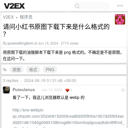
V2EX
程序员
›
请问小红书原图下载下来是什么格式的
？
By
purenothingform
at Jun 15, 2024 · 2715 views
用原图下载的油猴脚本下载下来是 png 格式的。不确定是不是原图，
在这问一下。
原图
格式
PNG
3 replies
•
2024-06-18 01:31:48 +08:00
Puteulanus
Jun 15, 2024
4
1
看了一下，我这儿浏览器默认是 webp 的
http://sns-webpic-
qc.xhscdn.com/202406152009/ea8bb55f900a10b7d25f654ac
49201d6/1040g008310l8mvgi6k105om6vplgvuvp8obn8f8!nd_