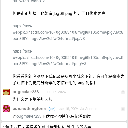
dft_wlteh_webp_3
但是走别的接口也能有 jpg 和 png 的，而且像素更高
https://sns-
webpic.xhscdn.com/1040g008310l8mvgi6k105om6vplgvuvp8
obn8f8?imageView2/2/w/0/format/jpg/v3
https://sns-
webpic.xhscdn.com/1040g008310l8mvgi6k105om6vplgvuvp8
obn8f8?imageView2/2/w/0/format/png/v3
你看看你的浏览器下载记录是从哪个域名下的，有可能是脚本为
了让你下到更高分辨率的才估计用的 png 的接口
bugmaker233
Jun 17, 2024
2
为什么要下集美的照片
purenothingform
Jun 18, 2024 via Android
OP
3
@
bugmaker233
因为娶不到所以只能看照片
• 请不要在回答技术问题时复制粘贴 AI 生成的内容