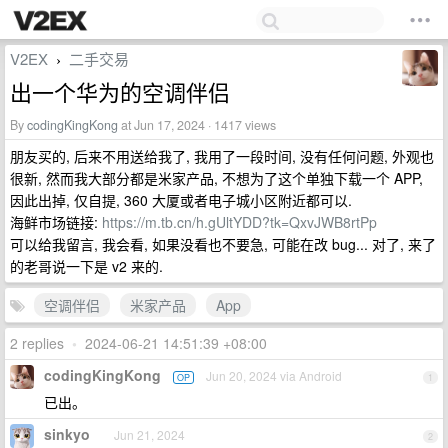
V2EX
二手交易
›
出一个华为的空调伴侣
By
codingKingKong
at Jun 17, 2024 · 1417 views
朋友买的, 后来不用送给我了, 我用了一段时间, 没有任何问题, 外观也
很新, 然而我大部分都是米家产品, 不想为了这个单独下载一个 APP,
因此出掉, 仅自提, 360 大厦或者电子城小区附近都可以.
海鲜市场链接:
https://m.tb.cn/h.gUltYDD?tk=QxvJWB8rtPp
可以给我留言, 我会看, 如果没看也不要急, 可能在改 bug... 对了, 来了
的老哥说一下是 v2 来的.
空调伴侣
米家产品
App
2 replies
•
2024-06-21 14:51:39 +08:00
codingKingKong
Jun 20, 2024 via Android
OP
1
已出。
sinkyo
Jun 21, 2024
2