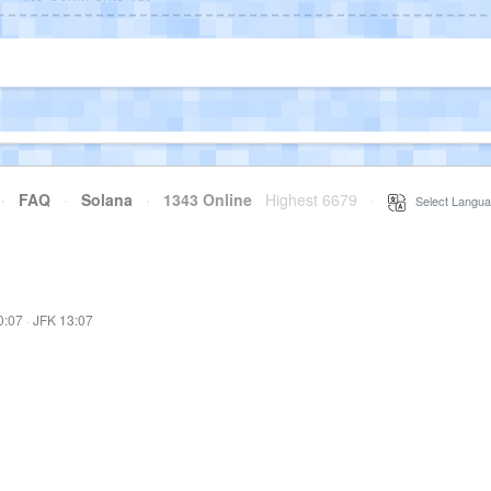
·
FAQ
·
Solana
·
1343 Online
Highest 6679
·
Select Langua
0:07
·
JFK 13:07