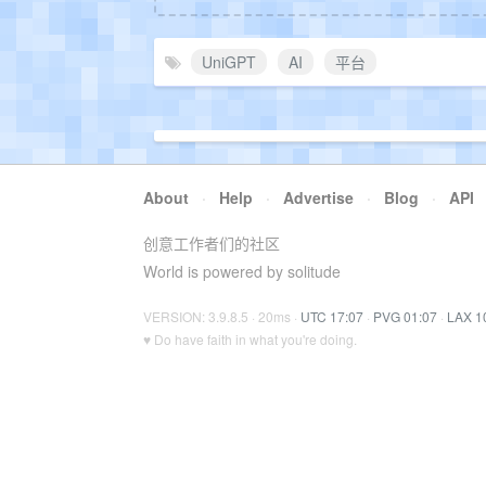
UniGPT
AI
平台
About
·
Help
·
Advertise
·
Blog
·
API
创意工作者们的社区
World is powered by solitude
VERSION: 3.9.8.5 · 20ms ·
UTC 17:07
·
PVG 01:07
·
LAX 1
♥ Do have faith in what you're doing.