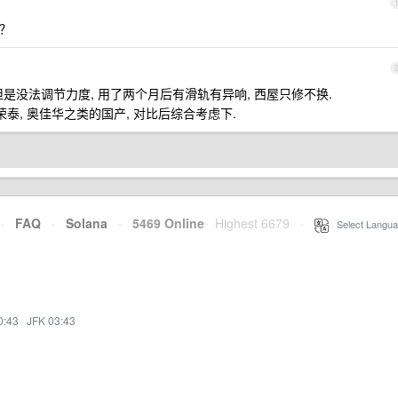
嘛？
但是没法调节力度, 用了两个月后有滑轨有异响, 西屋只修不换.
泰, 奥佳华之类的国产, 对比后综合考虑下.
·
FAQ
·
Solana
·
5469 Online
Highest 6679
·
Select Langua
0:43
·
JFK 03:43