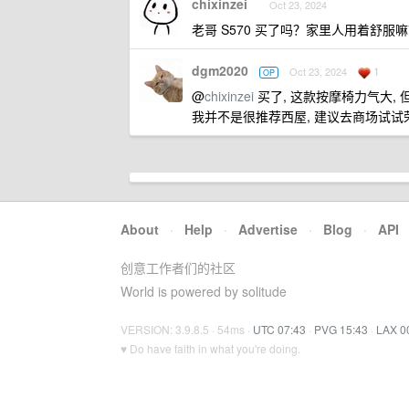
chixinzei
Oct 23, 2024
老哥 S570 买了吗？家里人用着舒服
dgm2020
1
Oct 23, 2024
OP
@
chixinzei
买了, 这款按摩椅力气大, 
我并不是很推荐西屋, 建议去商场试试荣
About
·
Help
·
Advertise
·
Blog
·
API
创意工作者们的社区
World is powered by solitude
VERSION: 3.9.8.5 · 54ms ·
UTC 07:43
·
PVG 15:43
·
LAX 0
♥ Do have faith in what you're doing.