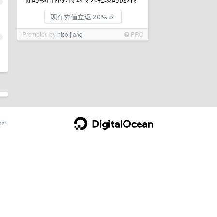
1
现在充值立返 20% 🎉
Promoted by
nicoljiang
PRO
2
ge