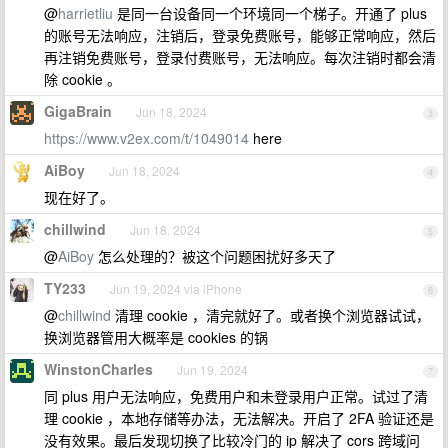
@
harrietliu
是同一台设备同一个环境同一个梯子。开通了 plus
的账号无法响应，注销后，登录免费账号，能够正常响应，然后
再注销免费账号，登录付费账号，无法响应。每次注销时都会清
除 cookie 。
GigaBrain
Jun 18, 2024
3
https://www.v2ex.com/t/1049014
here
AiBoy
Jun 18, 2024
4
现在好了。
chillwind
Jun 18, 2024
5
@
AiBoy
怎么处理的？被这个问题困扰好多天了
TY233
Jun 19, 2024 via iPhone
6
@
chillwind
清理 cookie ，清完就好了。或者换个浏览器试试，
换浏览器管用大概率是 cookies 的锅
WinstonCharles
Jun 19, 2024
7
同 plus 用户无法响应，免费用户和未登录用户正常。试过了清
理 cookie ，本地存储等办法，无法解决。开启了 2FA 验证还是
没有效果。最后发现切换了比较冷门的 ip 解决了 cors 跨域问