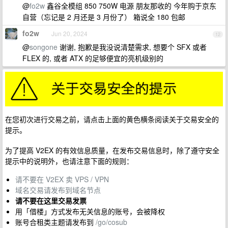
@
fo2w
鑫谷全模组 850 750W 电源 朋友那收的 今年购于京东
自营（忘记是 2 月还是 3 月份了） 箱说全 180 包邮
fo2w
Jun 20, 2024
12
@
songone
谢谢, 抱歉是我没说清楚需求, 想要个 SFX 或者
FLEX 的, 或者 ATX 的足够便宜的亮机级别的
在您初次进行交易之前，请点击上面的黄色横条阅读关于交易安全的
提示。
为了提高 V2EX 的有效信息质量，在发布交易信息时，除了遵守安全
提示中的说明外，也请注意下面的规则：
请不要在 V2EX 卖 VPS / VPN
域名交易请发布到域名节点
请不要在这里交易发票
用「借楼」方式发布无关信息的账号，会被降权
账号合租类主题请发布到
/go/cosub