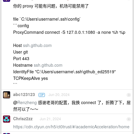
你的 proxy 可能有问题，机场可能禁用了
file `C:\Users\username\.ssh\config`
```config
ProxyCommand connect -S 127.0.0.1:1080 -a none %h %p
Host
ssh.github.com
User git
Port 443
Hostname
ssh.github.com
IdentityFile "C:\Users\username\.ssh\github_ed25519"
TCPKeepAlive yes
```
abc123123
Jun 20, 2024
OP
3
@
Renzheng
感谢老哥的配置，我换 connect 了，折腾了下，居
然可以了～～
Chrisz2zz
Jun 21, 2024
4
https://cdn.ctyun.cn/h5/ct0trust/#/academicAcceleration/home