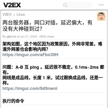
V2EX
Linux
›
两台服务器，网口对插，延迟偏大，有
没有大神碰到过？
By
qjbcnrs
at Jun 21, 2024 · 2859 views
架构如图，这个地区因为政策原因，外网非常差，难
道外网差也会影响内网？
https://imgur.com/aFbo39H
问题：A-B 互 ping 。延迟很不稳定，0.1ms~2ms 都
有。
网线是成品线，长度 1 米，试过跟换成品线，还是一
样。
https://imgur.com/9d9nwni
执行的命令