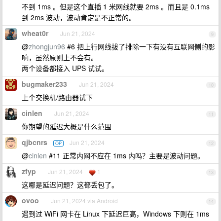
不到 1ms 。但是这个直插 1 米网线就要 2ms 。而且是 0.1ms
到 2ms 波动，波动肯定是不正常的。
wheat0r
Jun 21, 2024
9
@
zhongjun96
#6 把上行网线拔了排除一下有没有互联网侧的影
响，虽然原则上不会有。
两个设备都接入 UPS 试试。
bugmaker233
Jun 21, 2024
10
上个交换机/路由器试下
cinlen
Jun 21, 2024
11
你期望的延迟大概是什么范围
qjbcnrs
Jun 21, 2024
OP
12
@
cinlen
#11 正常内网不应在 1ms 内吗？主要是波动问题。
zfyp
Jun 21, 2024
1
13
这哪是延迟问题？这都丢包了。
ovoo
Jun 21, 2024 via Android
14
遇到过 WiFi 网卡在 Linux 下延迟巨高，Windows 下则在 1ms