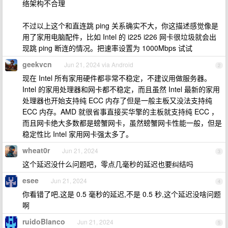
络架构不合理
不过以上这个和直连跳 ping 关系确实不大，你这描述感觉像是
用了家用电脑配件，比如 Intel 的 i225 i226 网卡很垃圾就会出
现跳 ping 断连的情况。把速率设置为 1000Mbps 试试
geekvcn
Jun 21, 2024 via Android
2
现在 Intel 所有家用硬件都非常不稳定，不建议用做服务器。
Intel 的家用处理器和网卡都不稳定，而且虽然 Intel 最新的家用
处理器也开始支持纯 ECC 内存了但是一般主板又没法支持纯
ECC 内存。AMD 就很省事直接买华擎的主板就支持纯 ECC ，
而且网卡绝大多数都是螃蟹网卡，虽然螃蟹网卡性能一般，但是
稳定性比 Intel 家用网卡强太多了。
wheat0r
Jun 21, 2024
3
这个延迟没什么问题吧，零点几毫秒的延迟也要纠结吗
esee
Jun 21, 2024
4
你看错了吧,这是 0.5 毫秒的延迟,不是 0.5 秒,这个延迟没啥问题
啊
ruidoBlanco
Jun 21, 2024
5