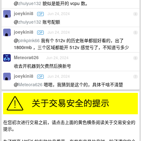
@
zhuiyue132
貌似是能开的 vcpu 数。
joeykini8
Jun 24, 2024
OP
4
@
zhuiyue132
账号配额
joeykini8
Jun 24, 2024
OP
5
@
pinkpink66
我有个 512v 的历史账单都挺好看的，出了
1800rmb ，三个区域都能开 512v 感觉亏了，不知道亏多少
Meteora626
Jun 24, 2024
6
收去开机器到欠费然后换新号
joeykini8
Jun 24, 2024
OP
7
@
Meteora626
嗯嗯，我猜到是这个的，具体干啥不清楚
在您初次进行交易之前，请点击上面的黄色横条阅读关于交易安全的
提示。