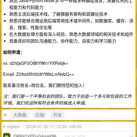
熟悉 Java/Python/Node.js 中一种或多种编程语言，具备优秀的工
程能力和代码能力
熟悉主流后端技术栈，了解微服务架构和容器化技术
熟悉并能够合理运用后端常用技术或中间件，如数据库、缓存、消
息、搜索、性能优化等
在大数据处理方面有深入经验，熟悉大数据领域的相关技术和组件
具备良好的团队沟通能力、协作能力、自驱力和学习能力
如何申请：
vx: d2VjaGF0OiBtYWh1YXRvbjk=
Email: Z29zdXhtI2dtYWlsLmNvbQ==
联系备注姓名+岗位名，我们期待您的加入！
注：我们是一个平等机会的团队，致力于创造一个多元和包容的工作
环境。我们欢迎所有符合条件的候选人申请。
大数据
后端
开发
4 replies
•
2024-07-02 11:12:20 +08:00
QPA97xFFoG4omIS6
Jun 28, 2024
1