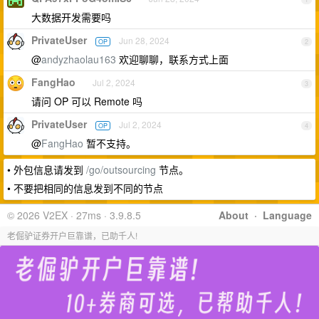
大数据开发需要吗
PrivateUser
Jun 28, 2024
OP
2
@
andyzhaolau163
欢迎聊聊，联系方式上面
FangHao
Jul 2, 2024
3
请问 OP 可以 Remote 吗
PrivateUser
Jul 2, 2024
OP
4
@
FangHao
暂不支持。
• 外包信息请发到
/go/outsourcing
节点。
• 不要把相同的信息发到不同的节点
© 2026 V2EX · 27ms · 3.9.8.5
About
·
Language
老倔驴证券开户巨靠谱，已助千人!