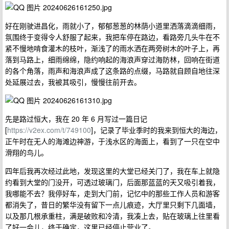
好在刚驶进昌化，雨就小了，郁郁葱葱的林荫小道里洒落滴滴细雨，
氛围终于变得令人舒服了起来，我把车停在路边，看路旁几头牛在不
紧不慢地啃食灌木的枝叶，渐浅了的雨水洒在两旁树木的叶子上，再
落到马路上，细雨绵绵，隐约响起的海浪声穿过海防林，回响在街道
的各个角落，雨声和海浪声成了这条路的点缀，马路就自顾自地往深
处延展过去，我被其吸引，慢慢往前开去。
先是路过恒大，我在 20 年 6 月写过一篇日记
[
https://v2ex.com/t/749100
]，记录了毕业季时的我来到恒大的海边，
正午时在无人的海滩边神游，于浅水区的海面上，看到了一只在空中
滑翔的鸟儿。
四年后我再次经过此地，发现这里的大堂已经关门了，我在车上就隐
约看到大堂的门没开，可透过玻璃门，后面那蓝蓝的天又吸引着我，
我哪能不去？我停好车，走到大门前，记忆中的那些工作人员和游客
都消失了，昔日的繁华没有留下一点儿痕迹，大厅里只剩下几面墙，
以及那几根承重柱，满是破败和冷清，我凑上去，贴在玻璃上往里看
了好一会儿，终于确定，这里已经停止营业了。