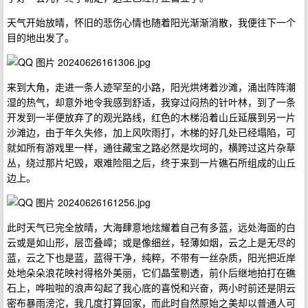
天气开始放晴，怀旧的悲伤心情也随着阳光渐渐消散，我便往下一个
目的地出发了。
来到大角，走进一条人迹罕至的小路，阳光烘烤着沙滩，涌出阵阵潮
湿的热气，却意外地令我感到舒适，我穿过闷热的针叶林，到了一条
开发到一半便放弃了的观光路线，红色的木梯沿着山丘延展到另一片
沙滩边，由于年久失修，加上风吹雨打，木梯的好几处已经塌陷，可
就如所有游戏里一样，通往藏宝之路必然是坎坷的，横跨过这片杂草
丛，绕过那片圮毁，艰难险阻之后，终于来到一片礁石所组成的山丘
边上。
此时天气已完全放晴，大海肆意地炫耀着自己有多蓝，远处海面的白
云或是如山形，层峦叠嶂；或是像细丝，轻薄如烟，云之上是无尽的
蓝，云之下也是蓝，蓝得干净，纯粹，不带有一丝杂质，阳光把近岸
处地朵朵浪花映衬得格外美丽，它们晶莹剔透，前仆后继地拍打在礁
石上，哗啦啦的浪声勾起了我心底的喜悦和兴奋，两小时前还是阴云
密布暴雨滂沱，我几度打算回家，而此时自然原始之美却以普通人可