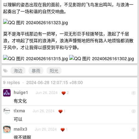
以理解的姿态出现在我的面前，不见影踪的飞鸟发出鸣叫，与浪涛一
起奏出了一场和谐的自然交响曲。
莫不是海平线那边有一把琴，一双无形巨手轻拨琴弦，激起了千层
浪，才响起了悦耳的浪涛声，浪涛声慷慨地把所有路人地烦恼都消散
于风中，才让我得以感受到平和与宁静。
海边
暴雨
阳光
9 replies
•
2024-06-28 12:07:15 +08:00
huige1
Jun 26, 2024
2
1
有文化
tlxma
Jun 26, 2024
1
2
可以
mailx3
Jun 26, 2024
1
3
很不错啊