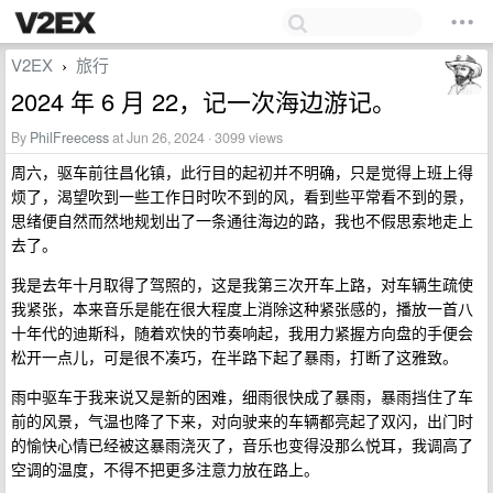
V2EX
旅行
›
2024 年 6 月 22，记一次海边游记。
By
PhilFreecess
at Jun 26, 2024 · 3099 views
周六，驱车前往昌化镇，此行目的起初并不明确，只是觉得上班上得
烦了，渴望吹到一些工作日时吹不到的风，看到些平常看不到的景，
思绪便自然而然地规划出了一条通往海边的路，我也不假思索地走上
去了。
我是去年十月取得了驾照的，这是我第三次开车上路，对车辆生疏使
我紧张，本来音乐是能在很大程度上消除这种紧张感的，播放一首八
十年代的迪斯科，随着欢快的节奏响起，我用力紧握方向盘的手便会
松开一点儿，可是很不凑巧，在半路下起了暴雨，打断了这雅致。
雨中驱车于我来说又是新的困难，细雨很快成了暴雨，暴雨挡住了车
前的风景，气温也降了下来，对向驶来的车辆都亮起了双闪，出门时
的愉快心情已经被这暴雨浇灭了，音乐也变得没那么悦耳，我调高了
空调的温度，不得不把更多注意力放在路上。