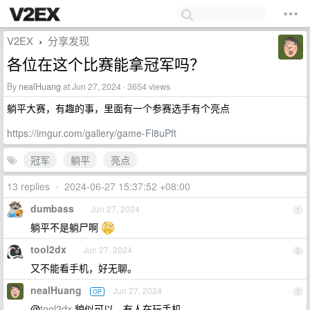
V2EX
分享发现
›
各位在这个比赛能拿冠军吗？
By
nealHuang
at Jun 27, 2024 · 3654 views
躺平大赛，有趣的事，里面有一个参赛选手有个亮点
https://imgur.com/gallery/game-Fl8uPft
冠军
躺平
亮点
13 replies
•
2024-06-27 15:37:52 +08:00
dumbass
Jun 27, 2024
1
躺平不是躺尸啊
tool2dx
Jun 27, 2024
2
又不能看手机，好无聊。
nealHuang
Jun 27, 2024
OP
3
@
tool2dx
貌似可以，有人在玩手机