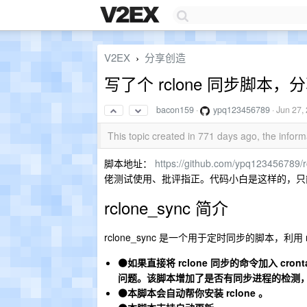
V2EX
分享创造
›
写了个 rclone 同步脚本
bacon159
·
ypq123456789
·
Jun 27,
This topic created in 771 days ago, the info
脚本地址：
https://github.com/ypq123456789/
佬测试使用、批评指正。代码小白是这样的，只能靠
rclone_sync 简介
rclone_sync 是一个用于定时同步的脚本，利
⚫如果直接将 rclone 同步的命令加入 c
问题。该脚本增加了是否有同步进程的检测
⚫本脚本会自动帮你安装 rclone 。