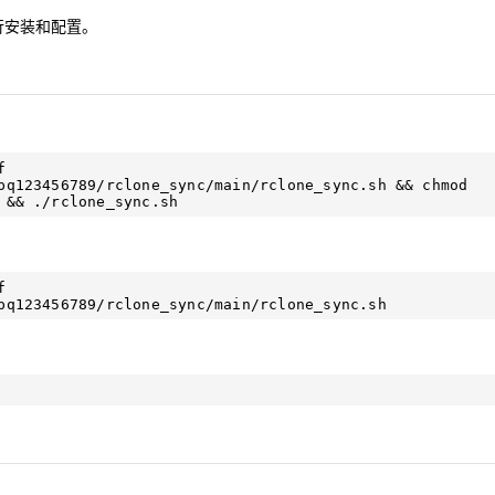
行安装和配置。
 
pq123456789/rclone_sync/main/rclone_sync.sh && chmod 
 