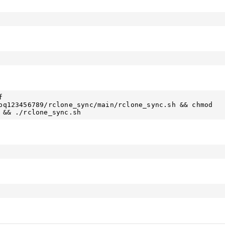
 
pq123456789/rclone_sync/main/rclone_sync.sh && chmod 