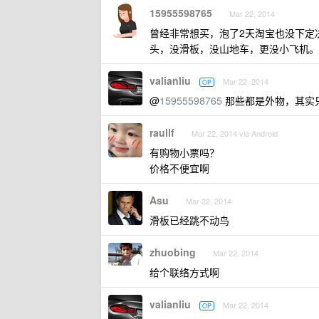
15955598765
Mar 22, 2014
曾经非常想买，泡了2天淘宝也没下定
头，没滑板，没山地车，更没小飞机。。
valianliu
Mar 22, 2014
OP
@
15955598765
那些都是外物，其实
raullf
Mar 22, 2014 via Android
有购物小票吗？
价格不便宜啊
Asu
Mar 22, 2014
滑板已经跳不动鸟
zhuobing
Mar 22, 2014
给个联络方式啊
valianliu
Mar 22, 2014
OP