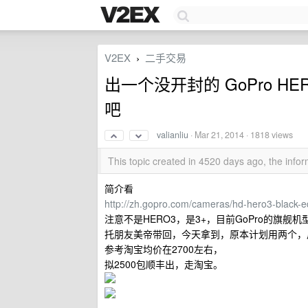
V2EX
二手交易
›
出一个没开封的 GoPro HERO
吧
valianliu
·
Mar 21, 2014
· 1818 views
This topic created in 4520 days ago, the inf
简介看
http://zh.gopro.com/cameras/hd-hero3-black-ed
注意不是HERO3，是3+，目前GoPro的旗舰机
托朋友美帝带回，今天拿到，原本计划用两个，
参考淘宝均价在2700左右，
拟2500包顺丰出，走淘宝。