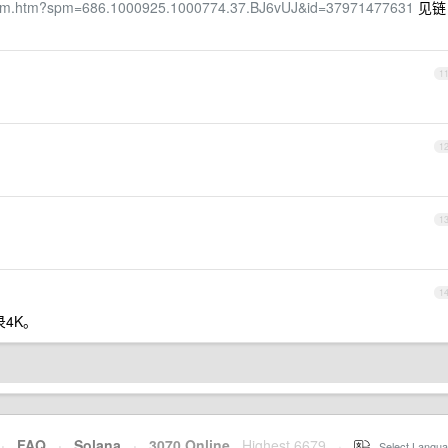
/item.htm?spm=686.1000925.1000774.37.BJ6vUJ&id=37971477631
见链
1
1
1
1
4K。
·
FAQ
·
Solana
·
3070 Online
Highest 6679
·
Select Langua