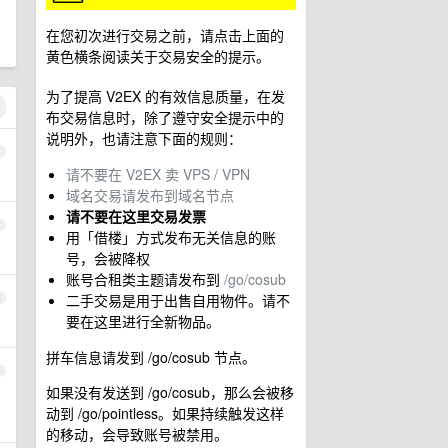
在您初次进行交易之前，请点击上面的
黄色横条阅读关于交易安全的提示。
为了提高 V2EX 的有效信息质量，在发
布交易信息时，除了遵守安全提示中的
说明外，也请注意下面的规则：
1
请不要在 V2EX 卖 VPS / VPN
域名交易请发布到域名节点
请不要在这里交易发票
2
用「借楼」方式发布无关信息的账
号，会被降权
账号合租类主题请发布到
/go/cosub
二手交易是用于出售自用物件。请不
3
要在这里进行全新物品。
拼车信息请发到 /go/cosub 节点。
4
如果没有发送到 /go/cosub，那么会被移
动到 /go/pointless。如果持续触发这样
的移动，会导致账号被禁用。