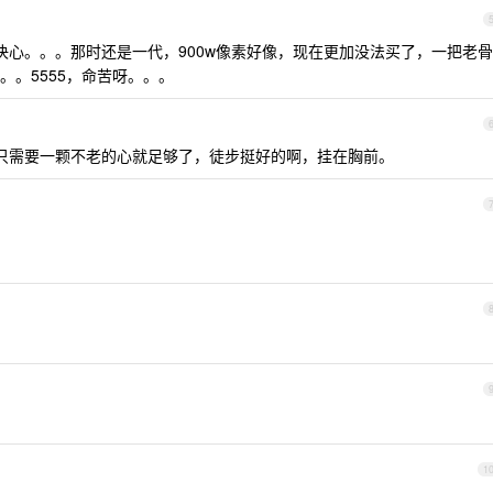
决心。。。那时还是一代，900w像素好像，现在更加没法买了，一把老骨
。5555，命苦呀。。。
只需要一颗不老的心就足够了，徒步挺好的啊，挂在胸前。
1