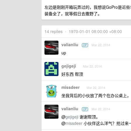
左边是刚刚开箱玩弄过的，我想说GoPro是近
装备全了，就等假日去撒野了。
14 replies
•
1970-01-01 08:00:00 +08:00
valianliu
Mar 22, 2014
OP
up
gejigeji
Mar 22, 2014
好东西 帮顶
missdeer
Mar 22, 2014
坐我背后的小伙放了两个在办公桌上，
valianliu
Mar 22, 2014
OP
@
gejigeji
谢谢帮顶。
@
missdeer
小伙伴这么洋气？抢过来