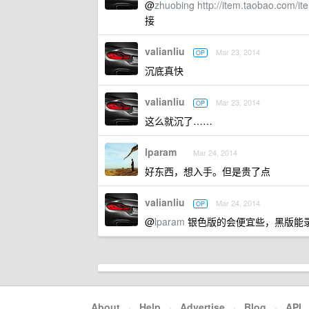
@
zhuobing
http://item.taobao.com
接
valianliu
Mar 23, 2014
OP
沉底真快
valianliu
Mar 23, 2014
OP
这么就沉了……
lparam
Mar 24, 2014
好东西，想入手。但是贵了点
valianliu
Mar 24, 2014
OP
@
lparam
银色版的会便宜些，黑版能录
About
·
Help
·
Advertise
·
Blog
·
API