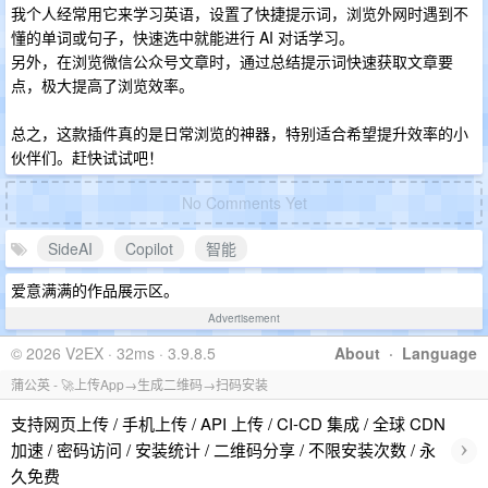
我个人经常用它来学习英语，设置了快捷提示词，浏览外网时遇到不
懂的单词或句子，快速选中就能进行 AI 对话学习。
另外，在浏览微信公众号文章时，通过总结提示词快速获取文章要
点，极大提高了浏览效率。
总之，这款插件真的是日常浏览的神器，特别适合希望提升效率的小
伙伴们。赶快试试吧！
No Comments Yet
SideAI
Copilot
智能
爱意满满的作品展示区。
Advertisement
© 2026 V2EX · 32ms · 3.9.8.5
About
·
Language
蒲公英 - 🚀上传App→生成二维码→扫码安装
支持网页上传 / 手机上传 / API 上传 / CI-CD 集成 / 全球 CDN
›
加速 / 密码访问 / 安装统计 / 二维码分享 / 不限安装次数 / 永
久免费