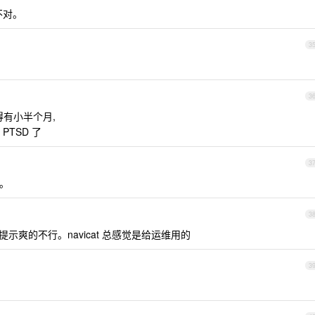
不对。
3
3
了得有小半个月,
TSD 了
3
版。
3
提示爽的不行。navicat 总感觉是给运维用的
3