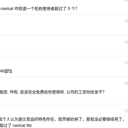
1
navicat 咋知道一个机构使用者超过了 5 个？
1
1
1
中国🥰
1
抱怨, 咋啦, 就该完全免费给你使用呗. 公司的工资你给发不?
1
功能我个人认为是比竞品的特色所在，既然被砍掉了，那就没必要继续用了，
了 navicat lite