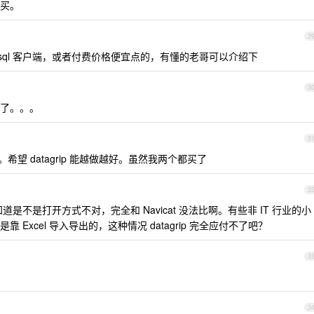
买。
2
 ，mysql 客户端，或者付费价格便宜点的，有懂的老哥可以介绍下
3
了。。。
3
好。希望 datagrip 能越做越好。虽然我两个都买了
3
不知道是不是打开方式不对，完全和 Navicat 没法比啊。有些非 IT 行业的小
Excel 导入导出的，这种情况 datagrip 完全应付不了吧？
3
3