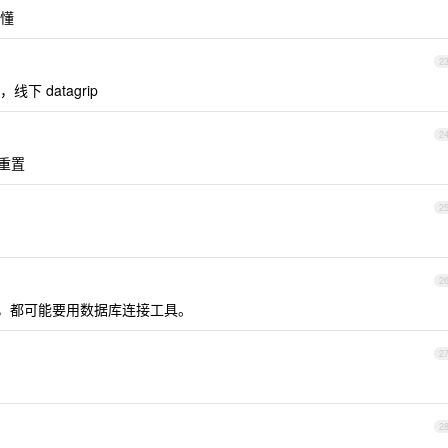
懂
2
 datagrip
2
期重置
2
2
，都可能要用数据库连接工具。
2
2