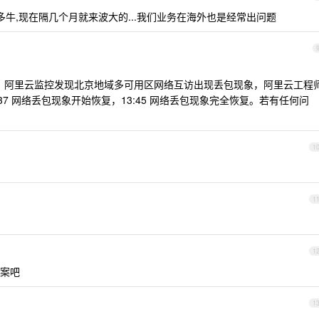
多牛,现在隔几个月就来波大的...我们业务在海外也是经常出问题
日 13:33 ，阿里云监控发现北京地域多可用区网络互访出现丢包现象，阿里云工程
37 网络丢包现象开始恢复，13:45 网络丢包现象完全恢复。若有任何问
1
1
1
案吧
1