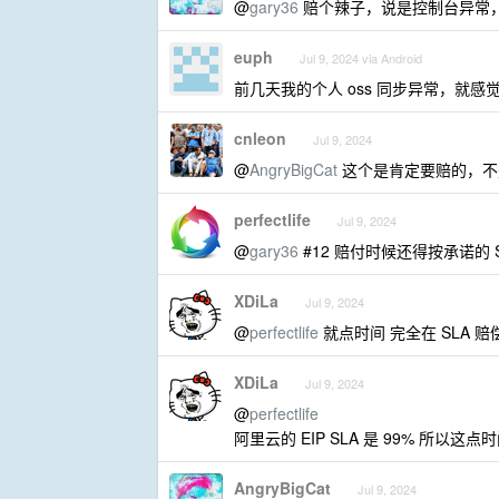
@
gary36
赔个辣子，说是控制台异常
euph
Jul 9, 2024 via Android
前几天我的个人 oss 同步异常，就
cnleon
Jul 9, 2024
@
AngryBigCat
这个是肯定要赔的，不是
perfectlife
Jul 9, 2024
@
gary36
#12 赔付时候还得按承诺的 
XDiLa
Jul 9, 2024
@
perfectlife
就点时间 完全在 SLA 
XDiLa
Jul 9, 2024
@
perfectlife
阿里云的 EIP SLA 是 99% 所以这
AngryBigCat
Jul 9, 2024