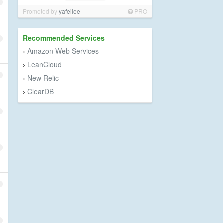
2
Promoted by
yafeilee
PRO
Recommended Services
3
Amazon Web Services
›
LeanCloud
›
4
New Relic
›
ClearDB
›
5
6
7
8