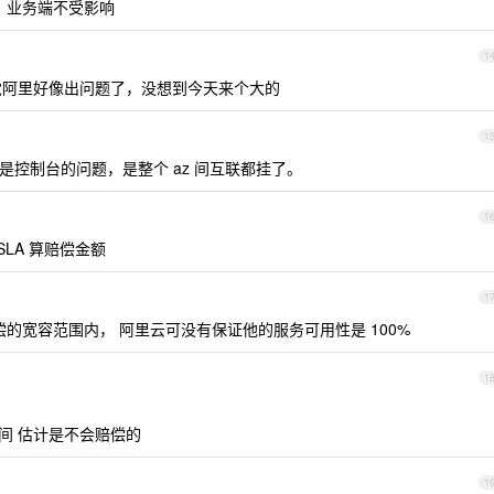
，业务端不受影响
1
感觉阿里好像出问题了，没想到今天来个大的
1
控制台的问题，是整个 az 间互联都挂了。
1
SLA 算赔偿金额
1
赔偿的宽容范围内， 阿里云可没有保证他的服务可用性是 100%
1
点时间 估计是不会赔偿的
1