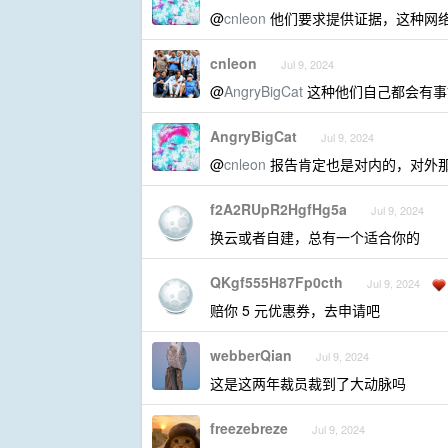
@
cnleon
他们要求提供证据，这种网
cnleon
Jul 9, 2024
@
AngryBigCat
这种他们自己都会有事
AngryBigCat
Jul 9, 2024
@
cnleon
报告肯定也是对内的，对外
f2A2RUpR2HgfHg5a
Jul 9, 2024
换云或者自建，总有一个适合你的
QKgf555H87Fp0cth
Jul 9, 2024
赔你 5 元优惠券，去申请吧
webberQian
Jul 9, 2024
这是这两年裁员裁到了大动脉吗
freezebreze
Jul 9, 2024