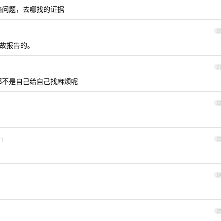
络问题，去哪找的证据
2
故报告的。
2
那不是自己给自己找麻烦呢
2
1
2
2
2