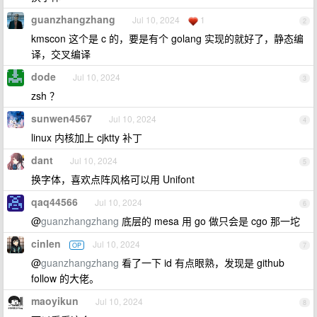
guanzhangzhang
Jul 10, 2024
1
2
kmscon 这个是 c 的，要是有个 golang 实现的就好了，静态编
译，交叉编译
dode
Jul 10, 2024
3
zsh ？
sunwen4567
Jul 10, 2024
4
linux 内核加上 cjktty 补丁
dant
Jul 10, 2024
5
换字体，喜欢点阵风格可以用 Unifont
qaq44566
Jul 10, 2024
6
@
guanzhangzhang
底层的 mesa 用 go 做只会是 cgo 那一坨
cinlen
Jul 10, 2024
OP
7
@
guanzhangzhang
看了一下 id 有点眼熟，发现是 github
follow 的大佬。
maoyikun
Jul 10, 2024
8