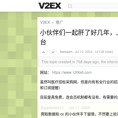
V2EX
推广
›
小伙伴们一起肝了好几年，
台
herozzm
·
Jul 10, 2024
· 12138 views
This topic created in 758 days ago, the info
网站：
https://www.120bid.com
虽然叫医疗招标采购网，但是内有有全行业的招
和订阅提醒）
目前是真免费，连会员机制都有没有，有需要的
Supplement 1 ·
Jul 11, 2024
爬取数据和 cc 的小伙伴手下留情，不然要上