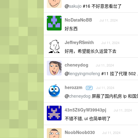
@
sakujo
#16 不好意思看岔了
NoDataNoBB
Jul 11, 2024
好东西
JeffreyRSmith
Jul 11, 2024
好用，希望能长久运营下去
cheneydog
Jul 11, 2024
@
lengyingmofeng
#11 挂了代理 50
herozzm
Jul 11, 2024
OP
@
cheneydog
屏蔽了国内机房 ip 和国
43n5Z6GyW39943pj
Jul 11, 2024
不错不错, ui 也简单明了
NoobNoob030
Jul 11, 2024