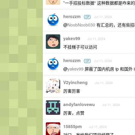
”一手招投标数据“ 这种数据都是咋来
herozzm
Jul 11, 2024
OP
@
NoobNoob030
有汇总的，还有些招
yakev99
Jul 11, 2024
不挂梯子可以访问
herozzm
Jul 11, 2024
OP
@
yakev99
屏蔽了国内机房 ip 和国外
V2yincheng
Jul 11, 2024
厉害厉害
andyfanlovewu
Jul 11, 2024
厉害，点赞
15855pm
Jul 11, 2024
对口，发给我们项目经理了