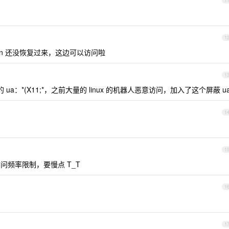
1
1
dn 还没恢复过来，这边可以访问啦
1
的 ua：*(X11;*，之前大量的 linux 的机器人恶意访问，加入了这个屏蔽 u
1
1
频率限制，要慢点 T_T
1
1