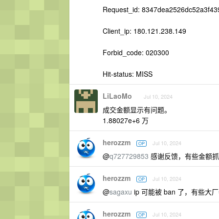
Request_id: 8347dea2526dc52a3f4
Client_ip: 180.121.238.149
Forbid_code: 020300
Hit-status: MISS
LiLaoMo
Jul 10, 2024
成交金额显示有问题。
1.88027e+6 万
herozzm
Jul 10, 2024
OP
@
q727729853
感谢反馈，有些金额抓
herozzm
Jul 10, 2024
OP
@
sagaxu
ip 可能被 ban 了，有
herozzm
Jul 10, 2024
OP