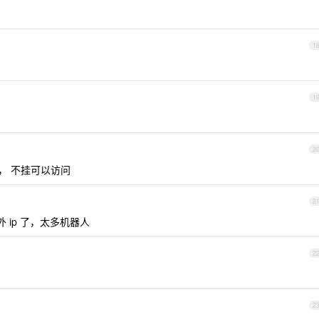
1
1
2
2 ， 不挂可以访问
2
外 ip 了，太多机器人
2
2