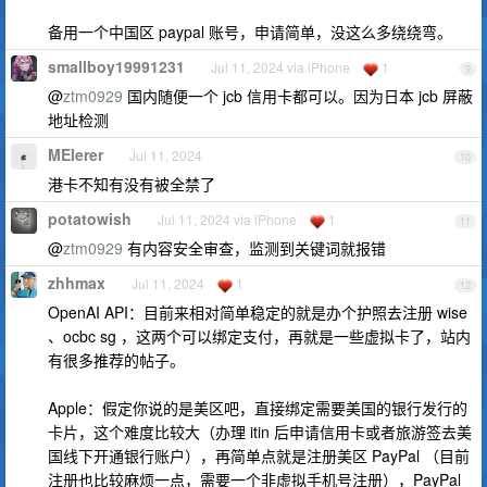
备用一个中国区 paypal 账号，申请简单，没这么多绕绕弯。
smallboy19991231
Jul 11, 2024 via iPhone
1
9
@
ztm0929
国内随便一个 jcb 信用卡都可以。因为日本 jcb 屏蔽
地址检测
MEIerer
Jul 11, 2024
10
港卡不知有没有被全禁了
potatowish
Jul 11, 2024 via iPhone
1
11
@
ztm0929
有内容安全审查，监测到关键词就报错
zhhmax
Jul 11, 2024
1
12
OpenAI API：目前来相对简单稳定的就是办个护照去注册 wise
、ocbc sg ，这两个可以绑定支付，再就是一些虚拟卡了，站内
有很多推荐的帖子。
Apple：假定你说的是美区吧，直接绑定需要美国的银行发行的
卡片，这个难度比较大（办理 itin 后申请信用卡或者旅游签去美
国线下开通银行账户），再简单点就是注册美区 PayPal （目前
注册也比较麻烦一点，需要一个非虚拟手机号注册），PayPal