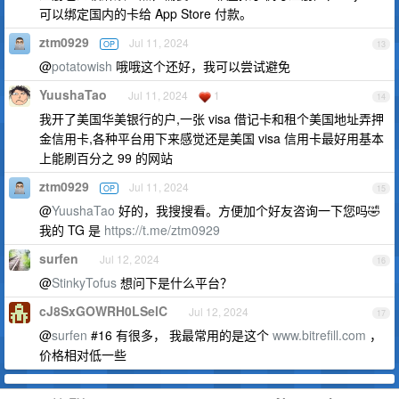
可以绑定国内的卡给 App Store 付款。
ztm0929
Jul 11, 2024
OP
13
@
potatowish
哦哦这个还好，我可以尝试避免
YuushaTao
Jul 11, 2024
1
14
我开了美国华美银行的户,一张 visa 借记卡和租个美国地址弄押
金信用卡,各种平台用下来感觉还是美国 visa 信用卡最好用基本
上能刷百分之 99 的网站
ztm0929
Jul 11, 2024
OP
15
@
YuushaTao
好的，我搜搜看。方便加个好友咨询一下您吗🤣
我的 TG 是
https://t.me/ztm0929
surfen
Jul 12, 2024
16
@
StinkyTofus
想问下是什么平台？
cJ8SxGOWRH0LSelC
Jul 12, 2024
17
@
surfen
#16 有很多， 我最常用的是这个
www.bitrefill.com
，
价格相对低一些