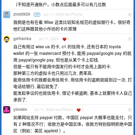
（不知道开通账户，小数点后面最多可以有几位数
ztm0929
Jul 11, 2024 via iPhone
OP
6
我倒是也有在看 Wise 这类比较知名规范的虚拟银行卡，很好奇
他们这种跟其他小作坊的卡片原理
gefranks
Jul 11, 2024
1
7
自己有用过 wise us 的卡, c1 的信用卡, 还有日本的 toyota
wallet 的一张 mastercard 预付卡, 能用 paypal/google pay 的就
用 paypal/google pay, 但也是从某个卡上扣钱.
但是一般只有不能用中国发行的卡时才会用上面的卡.
那种第三方的虚拟卡也只用过几次, 费率高.
能用信用卡的我都会用信用卡, 用信用卡的盗刷就碰到过一次, 打
电话给银行, 最后就免了.
能发起争议的也就信用卡, 借记卡被盗刷, 基本上就要持卡人自己
承担了.
yinmin
Jul 11, 2024 via iPhone
1
8
如果网站支持 paypal 付款，中国区 paypal 大概率也能支付，只
有 2 种情况不行：收款方是中国实体，收款方特别指明拒绝中国
区（例如：美区 appleid ）。