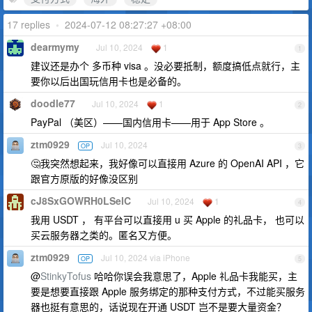
17 replies
•
2024-07-12 08:27:27 +08:00
dearmymy
Jul 10, 2024
1
1
建议还是办个 多币种 visa 。没必要抵制，额度搞低点就行，主
要你以后出国玩信用卡也是必备的。
doodle77
Jul 10, 2024
1
2
PayPal （美区）——国内信用卡——用于 App Store 。
ztm0929
Jul 10, 2024
OP
3
🤔我突然想起来，我好像可以直接用 Azure 的 OpenAI API ，它
跟官方原版的好像没区别
cJ8SxGOWRH0LSelC
Jul 10, 2024
1
4
我用 USDT ， 有平台可以直接用 u 买 Apple 的礼品卡， 也可以
买云服务器之类的。匿名又方便。
ztm0929
Jul 10, 2024 via iPhone
OP
5
@
StinkyTofus
哈哈你误会我意思了，Apple 礼品卡我能买，主
要是想要直接跟 Apple 服务绑定的那种支付方式，不过能买服务
器也挺有意思的，话说现在开通 USDT 岂不是要大量资金？