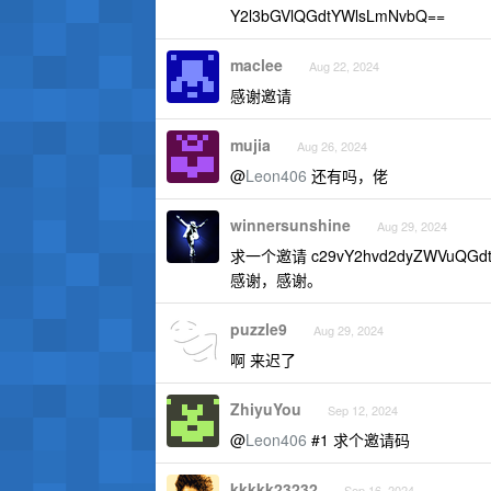
Y2l3bGVlQGdtYWlsLmNvbQ==
maclee
Aug 22, 2024
感谢邀请
mujia
Aug 26, 2024
@
Leon406
还有吗，佬
winnersunshine
Aug 29, 2024
求一个邀请 c29vY2hvd2dyZWVuQGdt
感谢，感谢。
puzzle9
Aug 29, 2024
啊 来迟了
ZhiyuYou
Sep 12, 2024
@
Leon406
#1 求个邀请码
kkkkk23232
Sep 16, 2024