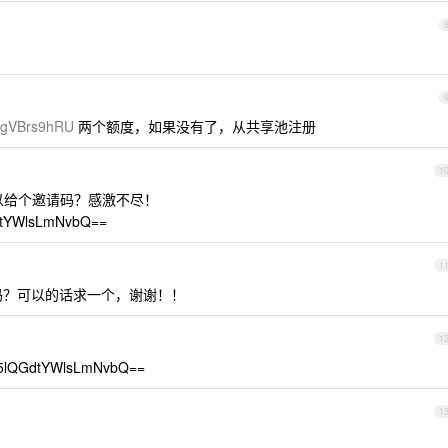
s/CgVBrs9hRU
两个额度，如果没有了，从共享池注册
1
以给个邀请码？感激不尽！
tYWlsLmNvbQ==
1
吗？可以的话求一个，谢谢！！
1
GdtYWlsLmNvbQ==
1