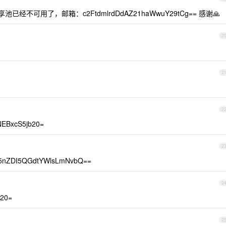
经不可用了，邮箱：c2FtdmlrdDdAZ21haWwuY29tCg== 感谢🙏
2
2
2
xcS5jb20=
2
ZDI5QGdtYWlsLmNvbQ==
2
20=
2