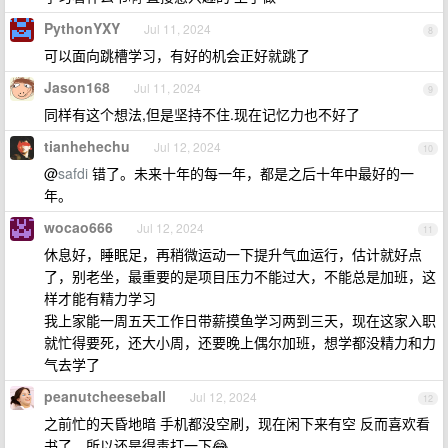
PythonYXY
Jul 11, 2024
8
可以面向跳槽学习，有好的机会正好就跳了
Jason168
Jul 11, 2024
9
同样有这个想法,但是坚持不住.现在记忆力也不好了
tianhehechu
Jul 12, 2024
10
@
safdi
错了。未来十年的每一年，都是之后十年中最好的一
年。
wocao666
Jul 12, 2024
11
休息好，睡眠足，再稍微运动一下提升气血运行，估计就好点
了，别老坐，最重要的是项目压力不能过大，不能总是加班，这
样才能有精力学习
我上家能一周五天工作日带薪摸鱼学习两到三天，现在这家入职
就忙得要死，还大小周，还要晚上偶尔加班，想学都没精力和力
气去学了
peanutcheeseball
Jul 12, 2024
12
之前忙的天昏地暗 手机都没空刷，现在闲下来有空 反而喜欢看
书了。所以还是得毒打一下😂