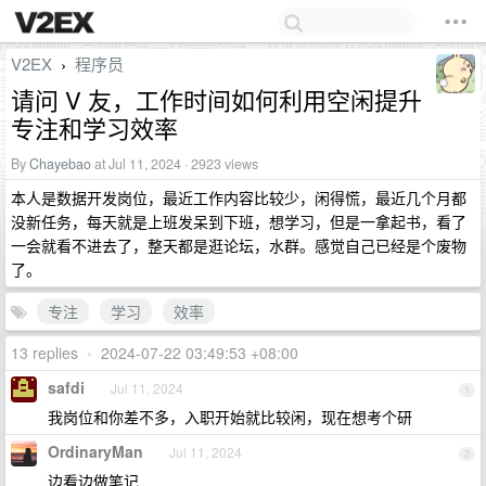
V2EX
程序员
›
请问 V 友，工作时间如何利用空闲提升
专注和学习效率
By
Chayebao
at Jul 11, 2024 · 2923 views
本人是数据开发岗位，最近工作内容比较少，闲得慌，最近几个月都
没新任务，每天就是上班发呆到下班，想学习，但是一拿起书，看了
一会就看不进去了，整天都是逛论坛，水群。感觉自己已经是个废物
了。
专注
学习
效率
13 replies
•
2024-07-22 03:49:53 +08:00
safdi
Jul 11, 2024
1
我岗位和你差不多，入职开始就比较闲，现在想考个研
OrdinaryMan
Jul 11, 2024
2
边看边做笔记