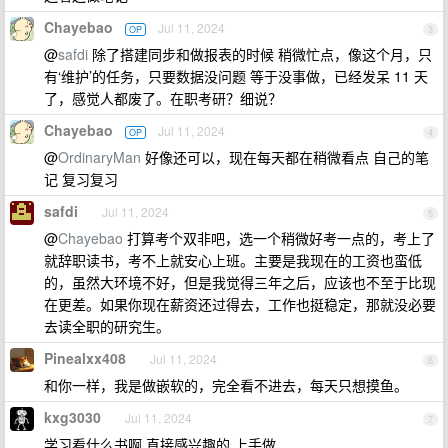
Chayebao
Jul 11, 2024
OP
3
@
safdi
除了搭建同步和做报表的时候 稍微忙点，像这个月，只
有‘维护’的任务，只要数据没问题 等于没事做，已经发呆 11 天
了，感觉人都废了。在职考研？细说？
Chayebao
Jul 11, 2024
OP
4
@
OrdinaryMan
好像还可以，现在每天都在稍微看点 自己的笔
记 复习复习
safdi
Jul 11, 2024
5
@
Chayebao
打算考个双非吧，选一个稍微好考一点的，考上了
就辞职读书，考不上就安心上班。主要是我现在的工资也蛮低
的，虽然大环境不好，但是我觉得三年之后，应该也不至于比现
在更差。如果你现在薪资还过得去，工作也挺稳定，那就没必要
去读全职的研究生。
Pinealxx408
Jul 11, 2024
6
和你一样，我是做嵌软的，完全看不进去，每天只想摸鱼。
kxg3030
Jul 11, 2024
7
学习看什么书啊 直接感兴趣的 上手做