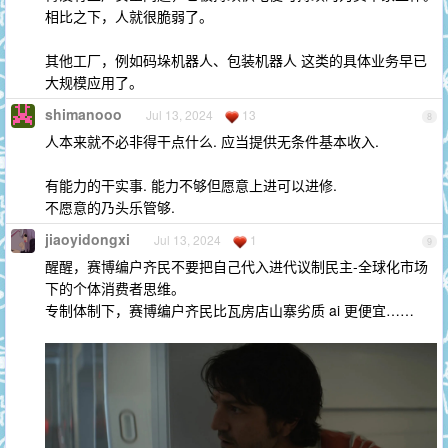
相比之下，人就很脆弱了。
其他工厂，例如码垛机器人、包装机器人 这类的具体业务早已
大规模应用了。
shimanooo
Jul 13, 2024
13
8
人本来就不必非得干点什么. 应当提供无条件基本收入.
有能力的干实事. 能力不够但愿意上进可以进修.
不愿意的乃头乐管够.
jiaoyidongxi
Jul 13, 2024
1
9
醒醒，赛博编户齐民不要把自己代入进代议制民主-全球化市场
下的个体消费者思维。
专制体制下，赛博编户齐民比瓦房店山寨劣质 ai 更便宜……