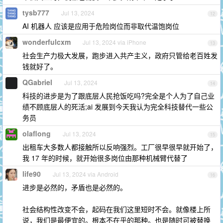
tysb777
Jul 13, 2024
12
AI 机器人 应该是应用于危险岗位而非取代温饱岗位
wonderfulcxm
Jul 13, 2024 via iPhone
13
社会生产力极大发展，跑步进入共产主义，政府只管给老百姓发
钱就好了。
QGabriel
Jul 13, 2024
14
科技的进步是为了跟底层人民抢饭吃吗?完全是个人为了自己业
绩不顾底层人的死活;ai 发展到今天我认为完全科技替代一些公
务员
olaflong
Jul 13, 2024
15
出租车大多数人都接触所以反响强烈。工厂很早很早就开始了，
我 17 年的时候，就开始很多岗位由那种机械臂代替了
life90
Jul 13, 2024 via Android
16
进步是必然的，矛盾也是必然的。
社会结构性改变不会，起码在我们这里短时不会。就像楼上所
说，我们是最便宜的。根本不在乎的那种。也是随时可被替换