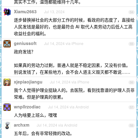
其实不工作，温饱都能维持十几年。
Xiamu2663
Jul 13, 2024
54
逐步替换掉社会的大部分工作的时候，看政府的态度了，直接给
人民发钱是最好的，也是最符合 AI 取代人类劳动力后低人工高
收益社会的福利。
geniussoft
Jul 14, 2024 via iPhone
55
政府发钱？
如果真的劳动力过剩，普通人就是不稳定因素，又没有价值。
别说发钱了，在某些地方，会不会人道主义毁灭都不敢说……
xjepiaojiangu
Jul 14, 2024 via iPhone
56
我个人觉得护理业挺缺人的。去医院，看到找靠谱的护理人员非
常难。但是护理真的很累。
wnpllrzodiac
Jul 14, 2024 via Android
57
人为啥要上班么，嘿嘿
archxm
Jul 14, 2024 via Android
58
五年后，会有非常轻微的改动。