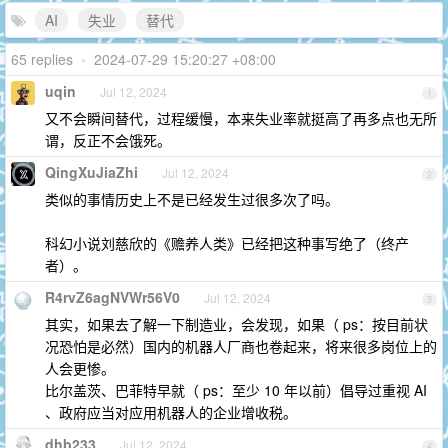
AI
失业
替代
65 replies
•
2024-07-29 15:20:27 +08:00
uqin
Jul 12, 2024
1
又不会瞬间替代，过程缓慢，本来失业率就挺高了再多点也无所
谓，反正不会饿死。
QingXuJiaZhi
Jul 12, 2024
2
类似的事情历史上不是已经发生过很多次了吗。
科幻小说刘慈欣的《赡养人类》已经把这种事写绝了（终产
者）。
R4rvZ6agNVWr56V0
Jul 12, 2024
3
其实，如果去了解一下制造业，会发现，如果（ ps：按目前状
况恐怕是必然）国内的机器人厂商也卷起来，将来很多岗位上的
人会更惨。
比尔盖茨、巴菲特早就（ ps：至少 10 年以前）倡导过重视 AI
、政府应当对应用机器人的企业增收税。
dhb233
Jul 12, 2024
4