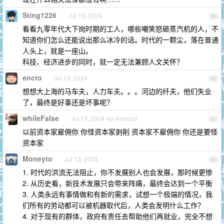
Sting1226
Jul 13, 2024
39
看看九零年代大下岗时期的工人，哪些嘲笑怒砸蒸汽机的人，不
知道你们怎么还能说出那么冰冷的话。时代的一颗尘，落在普通
人头上，就是一座山。
科技、经济进步的同时，就一定无法兼顾人文关怀？
encro
Jul 13, 2024
40
想想大上海的马车夫，人力车夫。。。河边的纤夫，他们失业
了，最终是好事还是坏事呢？
whileFalse
Jul 13, 2024 via Android
41
以前资本家雇佣你 你怪资本家剥削 资本家不雇佣你 你还是要怪
资本家
Moneyto
Jul 13, 2024
42
1. 时代的洪流无法阻止，你不发展别人也会发展，那时候更惨
2. 从历史看，新技术发展只会带来阵痛，最终会达到一个平衡
3. 人类永远有事情做和有新的需求，试想一个极端的情况，我
们所有的劳动都可以被机器取代后，人类会发明什么工作？
4. 对于现有的群体，政府有责任去帮助他们再就业，完全不想