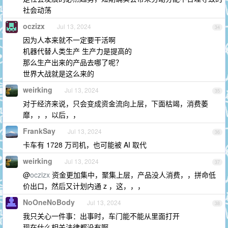
社会动荡
oczizx
Jul 13, 2024
34
因为人本来就不一定要干活啊
机器代替人类生产 生产力是提高的
那么生产出来的产品去哪了呢？
世界大战就是这么来的
weirking
Jul 13, 2024
35
对于经济来说，只会变成资金流向上层，下面枯竭，消费萎
靡，，，以后，，
FrankSay
Jul 13, 2024
36
卡车有 1728 万司机，也可能被 AI 取代
weirking
Jul 13, 2024
37
@
oczizx
资金更加集中，聚集上层，产品没人消费，，拼命低
价出口，然后又计划内通 z ，这，，，
NoOneNoBody
Jul 13, 2024
38
我只关心一件事：出事时，车门能不能从里面打开
现在什么相关法律都没有啊……