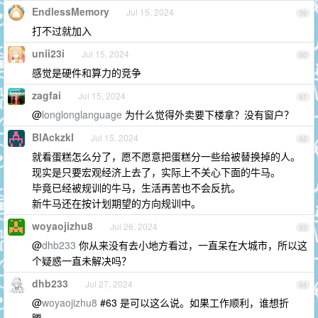
EndlessMemory
Jul 15, 2024
59
打不过就加入
unii23i
Jul 15, 2024
60
感觉是硬件和算力的竞争
zagfai
Jul 15, 2024
61
@
longlonglanguage
为什么觉得外卖要下楼拿？没有窗户？
BlAckzkl
Jul 15, 2024
62
就看蛋糕怎么分了，愿不愿意把蛋糕分一些给被替换掉的人。
现实是只要宏观经济上去了，实际上不关心下面的牛马。
毕竟已经被规训的牛马，生活再苦也不会反抗。
新牛马还在按计划期望的方向规训中。
woyaojizhu8
Jul 26, 2024
63
@
dhb233
你从来没有去小地方看过，一直呆在大城市，所以这
个疑惑一直未解决吗？
dhb233
Jul 27, 2024
64
@
woyaojizhu8
#63 是可以这么说。如果工作顺利，谁想折