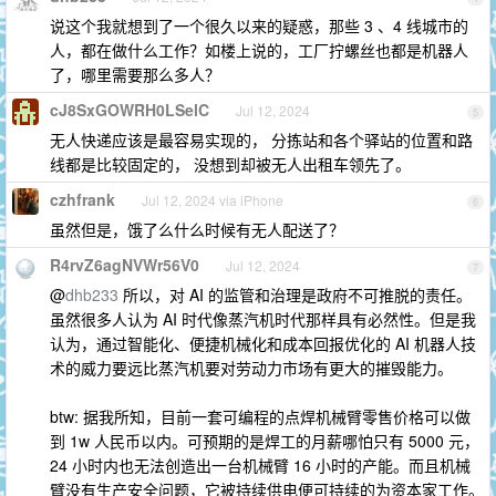
说这个我就想到了一个很久以来的疑惑，那些 3 、4 线城市的
人，都在做什么工作？如楼上说的，工厂拧螺丝也都是机器人
了，哪里需要那么多人？
cJ8SxGOWRH0LSelC
Jul 12, 2024
5
无人快递应该是最容易实现的， 分拣站和各个驿站的位置和路
线都是比较固定的， 没想到却被无人出租车领先了。
czhfrank
Jul 12, 2024 via iPhone
6
虽然但是，饿了么什么时候有无人配送了？
R4rvZ6agNVWr56V0
Jul 12, 2024
7
@
dhb233
所以，对 AI 的监管和治理是政府不可推脱的责任。
虽然很多人认为 AI 时代像蒸汽机时代那样具有必然性。但是我
认为，通过智能化、便捷机械化和成本回报优化的 AI 机器人技
术的威力要远比蒸汽机要对劳动力市场有更大的摧毁能力。
btw: 据我所知，目前一套可编程的点焊机械臂零售价格可以做
到 1w 人民币以内。可预期的是焊工的月薪哪怕只有 5000 元，
24 小时内也无法创造出一台机械臂 16 小时的产能。而且机械
臂没有生产安全问题，它被持续供电便可持续的为资本家工作。