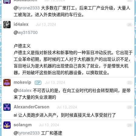
25
@
tyrone2333
大多数在厂里打工，后来工厂产业升级，大量人
工被淘汰，进入外卖快递网约车行业。
id4alex
Jul 13, 2024
26
@
wy315700
卢德主义
卢德主义是指对新技术和新事物的一种盲目冲动反抗。它出现于
工业革命初期，那时候的工人对于大机器生产的出现认识不足，
盲目地认为是大机器的出现使自己丧失了就业，于是憎恨大机
器，开始破坏这些新出现的机器设备，以换取就业。
mokevip
Jul 13, 2024
OP
27
@
id4alex
不可否认的是，在向工业时代的社会转型期间，是带
来了大量的失业浪潮的
AlexanderCarson
Jul 13, 2024
28
ai 让人类跑步进入共产，到时候直接天龙人享受就行了
solangm
Jul 13, 2024
29
@
tyrone2333
工厂和基建