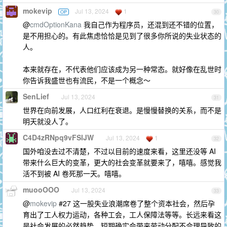
mokevip
Jul 13, 2024
1
OP
30
@
cmdOptionKana
我自己作为程序员，还混到还不错的位置，
是不用担心的。有此焦虑恰恰是见到了很多你所说的失业状态的
人。
本来就存在，不代表他们应该成为另一种常态。就好像在乱世时
你告诉我盛世也有流民，不是一个概念～
SenLief
Jul 13, 2024
31
世界在向前发展，人口红利在衰退。是慢慢替换的关系，而不是
明天就没人了。
C4D4zRNpq9vFSlJW
Jul 13, 2024
1
32
国外咱没去过不清楚，不过以目前的速度来看，这里还没等 AI
带来什么巨大的变革，更大的社会变革就要来了，嘻嘻。感觉我
活不到被 AI 卷死那一天。嘻嘻。
muooOOO
Jul 13, 2024
33
@
mokevip
#27 这一股失业浪潮席卷了整个资本社会，然后孕
育出了工人权力运动，各种工会，工人保障法等等。长远来看这
是社会发展的必然趋势，短期确实会带来劳动分配不合理导致的