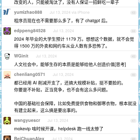
改变的人，只能被淘汰了，没有人保证一招鲜吃一辈子
yumizhao888
Jul 13, 2024 via iPhone
43
程序员现在也不需要那么多了，有了 chatgpt 后。
edppeng84528
Jul 13, 2024
44
2024 年毕业的大学生预计 1179 万。想想这个数据，就不会觉
得 1500 万的外卖和网约车从业人数有多恐怖了。
WGinit
Jul 13, 2024
45
人文社会中，能够生存的本质是能够给他人创造价值[思考]
chenliang0571
Jul 13, 2024
46
都已经用 AI 削减开支了，还搞大规模补贴，挺不要脸的。
你要是不补贴，正当竞争，也不会有这么多问题。
中国的基础社会保障，比如免费提供食物和御寒衣物，根本就没
有建立起来，这么搞是要出事的。
wangyuescr
Jul 13, 2024
47
mokevip 啥时候开课，helpdesk 跑一线太惨了
BeiChuanAlex
Jul 13, 2024
48