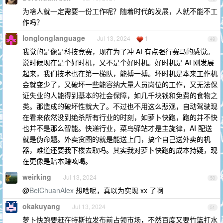
为啥人就一定需要一份工作呢？随着时代的发展，人就不能不工
作吗？
longlonglanguage
Jul 13, 2024
1
49
我觉的是像是科技竞赛，现在为了冲 AI 有点强行赛马的感觉。
说时候现在是个好时机，又不是个好时机。好时机是 AI 刚发展
起来，我们技术也在第一梯队，能搏一搏。坏时机是本来工作机
会就变少了，又破坏一些能容纳大量人员岗位的工作，又无法保
证失业的人能得到基本的社会保障，如几千块钱和免费的食物之
类。那造成的破坏性就大了。不过也不用这么悲观，自动驾驶现
在看来依然没到绝杀所有行业的时刻，如萝卜快跑，跑的并不快
也并不是那么智能。快递行业，菜鸟驿站才是主旋律，AI 配送
就是伪命题。外卖贪图的就是能送上门，搞个自己送外卖的机
器，难道还要我下楼去取吗。其实我对萝卜快跑的成本持疑，现
在更像是赔本赚吆喝。
weirking
Jul 13, 2024
50
@
BeiChuanAlex
想啥呢，真以为实现 xx 了啊
okakuyang
Jul 13, 2024
51
萝卜快跑要赶在特斯拉发布前占领市场，不然百度又要竹篮打水