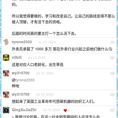
的。
所以我觉得要做的，学习和改变自己。让自己的路线变得不那么
被人顶替，才有活下去的资格。
后面的时间真的要主打一个怎么活下去。
tyrone2333
Jul 13, 2024
17
外卖员承载了 1000 多万 那在外卖行业兴起之前他们做什么🤔
v2bili
Jul 13, 2024
18
这是对应人口老龄化，出生率低
wy315700
Jul 13, 2024
19
@
tyrone2333
种地
wy315700
Jul 13, 2024
20
想起来了英国工业革命年代怒砸机器的纺织工人们。
QingXuJiaZhi
Jul 13, 2024
1
21
> 我想讨论的是，在这一社会转型期间的人应该怎么办