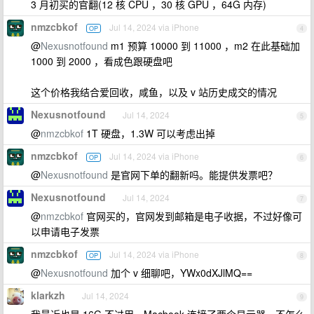
3 月初买的官翻(12 核 CPU ，30 核 GPU ，64G 内存)
nmzcbkof
Jul 14, 2024 via iPhone
OP
4
@
Nexusnotfound
m1 预算 10000 到 11000 ，m2 在此基础加
1000 到 2000 ，看成色跟硬盘吧
这个价格我结合爱回收，咸鱼，以及 v 站历史成交的情况
Nexusnotfound
Jul 14, 2024
5
@
nmzcbkof
1T 硬盘，1.3W 可以考虑出掉
nmzcbkof
Jul 14, 2024 via iPhone
OP
6
@
Nexusnotfound
是官网下单的翻新吗。能提供发票吧？
Nexusnotfound
Jul 14, 2024
7
@
nmzcbkof
官网买的，官网发到邮箱是电子收据，不过好像可
以申请电子发票
nmzcbkof
Jul 14, 2024 via iPhone
OP
8
@
Nexusnotfound
加个 v 细聊吧，YWx0dXJlMQ==
klarkzh
Jul 14, 2024
9