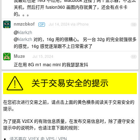
我最近也是 16G 不过用，Macbook 连接了两个显示器，不怎么
关机，然后打开 fusion360 画图内存就黄了，还会有点卡卡
的。。。
nmzcbkof
Jul 14, 2024 via iPhone
OP
10
@
klarkzh
@
klarkzh
对的，16g 用的很糟心。 另一台 32g 的完全就强很多
的感觉，16g 感觉逐渐跟不上日常需求了
Muze
Jul 15, 2024
11
正在用 8G m1 mac mini 的我瑟瑟发抖
在您初次进行交易之前，请点击上面的黄色横条阅读关于交易安全的
提示。
为了提高 V2EX 的有效信息质量，在发布交易信息时，除了遵守安全
提示中的说明外，也请注意下面的规则：
请不要在 V2EX 卖 VPS / VPN