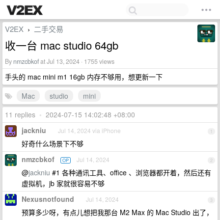
V2EX
二手交易
›
收一台 mac studio 64gb
By
nmzcbkof
at Jul 13, 2024 · 1755 views
手头的 mac mini m1 16gb 内存不够用，想更新一下
Mac
studio
mini
11 replies
•
2024-07-15 14:02:48 +08:00
jackniu
Jul 14, 2024 via iPhone
1
好奇什么场景下不够
nmzcbkof
Jul 14, 2024
OP
2
@
jackniu
#1 各种通讯工具、office 、浏览器都开着，然后还有
虚拟机，jb 家就很容易不够
Nexusnotfound
Jul 14, 2024
3
预算多少呀，有点儿想把我那台 M2 Max 的 Mac Studio 出了，