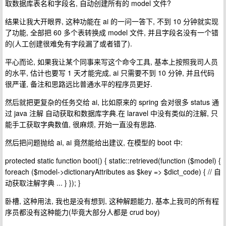
取数据库表名和字段名, 自动创建所有的 model 文件?
结果让我大开眼界, 这种功能在 ai 的一问一答下, 不到 10 分钟就实现
了功能, 全部把 60 多个表转换成 model 文件, 并且字段名没有一个错
的(人工创建很难免有字段漏了或者错了).
平心而论, 如果我让某个同事来写这个命令工具, 基本上按照我司人员
的水平, 估计也要写 1 天才能完成, ai 只需要不到 10 分钟, 并且代码
很严谨, 备注和思路远比普通水平的程序员更好.
然后就把更复杂的任务交给 ai, 比如原来的 spring 会对很多 status 通
过 java 注解 自动获取和数据库字典.在 laravel 中没有类似的注解, 只
能手工获取字典数值, 很麻烦, 开始一直没有思路.
然后把问题抛给 ai, ai 竟然能给出建议, 在模型的 boot 中:
protected static function boot() { static::retrieved(function ($model) {
foreach ($model->dictionaryAttributes as $key => $dict_code) { // 自
动获取注解字典 ... } }); }
卧槽, 这种用法, 我也是没有想到, 这种解题能力, 基本上我司的所有程
序员都没有这种能力(毕竟大部分人都是 crud boy)