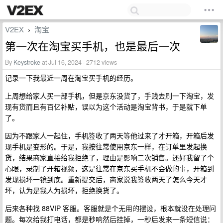
V2EX
淘宝
›
第一次在淘宝买手机，也是最后一次
By
Keystroke
at Jul 16, 2024 · 2712 views
记录一下我最近一周在淘宝买手机的经历。
上周想给家人买一部手机，但是京东没货了，手贱去刷一下淘宝，发
现有货而且有百亿补贴，误以为这个活动是淘宝背书，于是就下单
了。
因为不跟家人一起住，手机签收了两天等他过来了才开箱，开箱后发
现手机是变形的。于是，我按往常使用京东一样，在订单里发起换
货，结果商家直接给我拒绝了，理由是影响二次销售。还好我留了个
心眼，录制了开箱视频，这是往常在京东买手机不会做的事，开箱到
发现损坏一镜到底。重新提交后，商家说我签收两天了怎么今天才
坏，认为是我人为损坏，拒绝换货了。
后来各种找 88VIP 客服。客服就是个无用的摆设，根本就没在处理问
题。每次给我打电话，都是秒响然后挂掉，一秒后发来一条短信说：