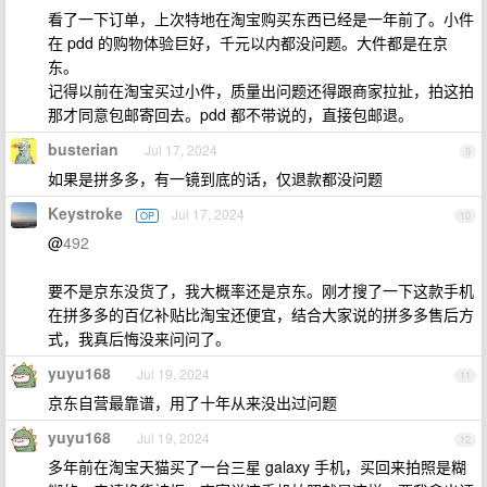
看了一下订单，上次特地在淘宝购买东西已经是一年前了。小件
在 pdd 的购物体验巨好，千元以内都没问题。大件都是在京
东。
记得以前在淘宝买过小件，质量出问题还得跟商家拉扯，拍这拍
那才同意包邮寄回去。pdd 都不带说的，直接包邮退。
busterian
Jul 17, 2024
9
如果是拼多多，有一镜到底的话，仅退款都没问题
Keystroke
Jul 17, 2024
OP
10
@
492
要不是京东没货了，我大概率还是京东。刚才搜了一下这款手机
在拼多多的百亿补贴比淘宝还便宜，结合大家说的拼多多售后方
式，我真后悔没来问问了。
yuyu168
Jul 19, 2024
11
京东自营最靠谱，用了十年从来没出过问题
yuyu168
Jul 19, 2024
12
多年前在淘宝天猫买了一台三星 galaxy 手机，买回来拍照是糊