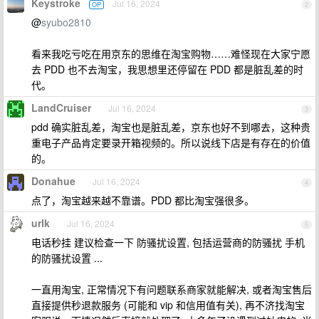
Keystroke
Jul 16, 2024
OP
2
@
syubo2810
看来我吃亏吃在用京东的思维在淘宝购物……难怪现在大家宁愿
去 PDD 也不去淘宝，我思想里还停留在 PDD 都是脏乱差的时
代。
LandCruiser
Jul 16, 2024
3
pdd 确实脏乱差，淘宝也是脏乱差，京东也好不到哪去，这种贵
重电子产品肯定要录开箱视频的。所以说线下店是有存在的价值
的。
Donahue
Jul 16, 2024
4
点了，淘宝越来越不靠谱。PDD 都比淘宝强很多。
urlk
Jul 16, 2024
5
电话秒挂 建议检查一下 防骚扰设置, 包括运营商的防骚扰 手机
的防骚扰设置 ...
一直用淘宝, 正常情况下有问题联系商家就能解决, 或者淘宝售后
直接提供秒退款服务 (可能和 vip 和信用值有关), 再不济找淘宝