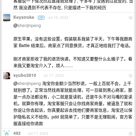
客服说一下情况然后直接就处理了, 十多年了没遇到过扯皮的, 当
然 我没遇到不代表不存在, 只是描述一下我的经历
Keystroke
Jul 16, 2024
OP
6
@
shenjinpeng
原生苹果，没有这些设置，假装联系我装了半天，下午等我跟商
家 Battle 结束后，商家点了同意换货，才真正地给我打了电话。
刚才商家拒收了我的退货快递，不知道又要整什么幺蛾子了。看
来我又要淘宝介入了，烦人……
syubo2810
Jul 17, 2024
7
@
shenjinpeng
淘宝你金额少当然秒退，一般上百就不会，上千
就别想了。正常当然找商家就能处理，可一旦碰到黑心商家，那
是一点办法都没有，小二就是复读机，还是牛头不对马嘴的复读
机，就算你有理，淘宝客服只会让你找商家商量，被逼急了就和
你说让你去起诉，你真要起诉去找他们要商家信息，淘宝还以保
护隐私名义不给你。pdd 就简单了，只要不是无理取闹，官方客
服直接给你退款
492
Jul 17, 2024
8