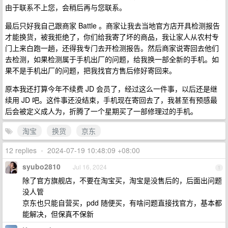
由于联系不上您，会稍后再与您联系。
最后只好我自己跟商家 Battle 。商家让我去当地官方店开具检测报告
才能换货，被我拒绝了，你们给我寄了坏的商品，我让家人从农村专
门上来白跑一趟，还得我专门去开检测报告。然后商家说寄回去他们
去检测，如果检测属于手机出厂的问题，给我换一部全新的手机。如
果不是手机出厂的问题，把我找官方售后修好寄回来。
原本我还打算今年不续费 JD 会员了，经过这么一件事，以后还是继
续用 JD 吧。这件事还没结束，手机现在寄回去了，我甚至有预感最
后会被定义成人为，折腾了一个星期买了一部修理过的手机。
淘宝
换货
京东
12 replies
•
2024-07-19 10:48:09 +08:00
syubo2810
Jul 16, 2024
1
除了官方旗舰店，不要在淘宝买，淘宝是没售后的，后面出问题
没人管
京东也只能自营买，pdd 随便买，有啥问题直接找官方，基本都
能解决，但保真不保新