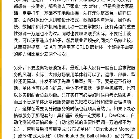
都想有一技傍身，都希望去下家拿个大 offer ，但是希望大家基
础一定要打牢，基础不牢地动山摇，勿在浮沙筑高台。编程语
言、面向对象设计原则和设计模式、数据结构与算法、操作系
统、数据库和计算机网络这几项一定要掌握好，还有英语的重要
性强调一万遍也不为过。同时也要理论联系实际，不要纸上谈
兵，可以没事造点小轮子，然后跟业界领先的同类产品做比较，
从而获得提高。调 API 写应用写 CRUD 跟封装一个好轮子需要
的能力相比至少差两个档次。
另外，不要脱离场景谈技术，最近几年大家有一股盲目追求微服
务的风潮，实际上大部分场景用单体就可以了，运维、部署、监
控还更简单。并发不够了先适当垂直扩展一下，要是还不行的
话，单体也可以横向扩展，单体不代表就一定是单机部署，也可
以多实例配合负载均衡。只在实在有必要的时候再考虑微服务，
而且不管是单体还是微服务都要先把模块划分和依赖管理搞顺
了，这样在需要切分微服务的时候也就顺其自然了。如果下决心
搞微服务了那配套的工具和基础设施一定要跟上，DevOps 、自
动化测试都要搞起来（自动化测试的重要性强调一万遍都不为
过），否则最后很可能变成“分布式单体”（ Distributed Monolith
）或“分布式大泥球”（ Distributed Big Ball of Mud ）或“分布式