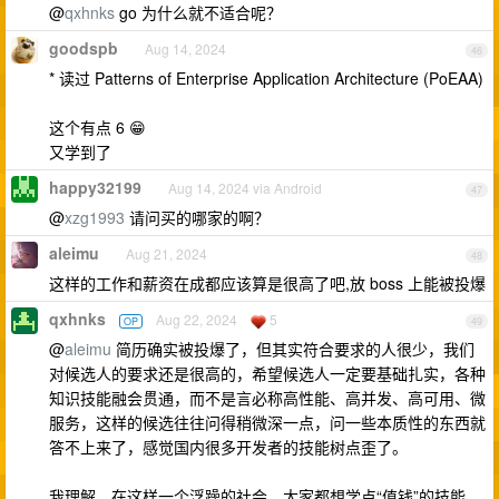
@
qxhnks
go 为什么就不适合呢？
goodspb
Aug 14, 2024
46
* 读过 Patterns of Enterprise Application Architecture (PoEAA)
这个有点 6 😁
又学到了
happy32199
Aug 14, 2024 via Android
47
@
xzg1993
请问买的哪家的啊？
aleimu
Aug 21, 2024
48
这样的工作和薪资在成都应该算是很高了吧,放 boss 上能被投爆
qxhnks
Aug 22, 2024
5
OP
49
@
aleimu
简历确实被投爆了，但其实符合要求的人很少，我们
对候选人的要求还是很高的，希望候选人一定要基础扎实，各种
知识技能融会贯通，而不是言必称高性能、高并发、高可用、微
服务，这样的候选往往问得稍微深一点，问一些本质性的东西就
答不上来了，感觉国内很多开发者的技能树点歪了。
我理解，在这样一个浮躁的社会，大家都想学点“值钱”的技能，