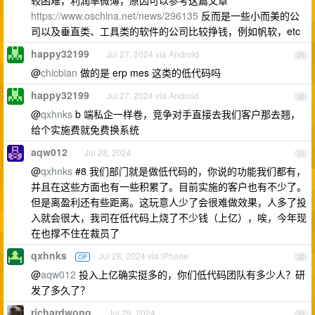
较困难，利润率微薄，原因可以参考这篇文章
https://www.oschina.net/news/296135
反而是一些小而美的公
司以及垂直类、工具类的软件的公司比较挣钱，例如帆软，etc
happy32199
Jul 27, 2024 via Android
29
@
chicbian
做的是 erp mes 这类的低代码吗
happy32199
Jul 27, 2024 via Android
30
@
qxhnks
b 端私企一样卷，竞争对手直接去我们客户那去翘，
给个实施费就免费换系统
aqw012
Jul 28, 2024
31
@
qxhnks
#8 我们部门就是做低代码的，你说的功能我们都有，
并且在这些方面也有一些积累了。目前实施的客户也有不少了。
但是离盈利还有些距离。这玩意人少了会很难做效果，人多了投
入就会很大，我司在低代码上烧了不少钱（上亿），唉，今年现
在也撑不住在裁员了
qxhnks
Jul 28, 2024 via iPhone
OP
32
@
aqw012
投入上亿确实挺多的，你们低代码团队有多少人？研
发了多久了？
richardwong
Jul 29, 2024
33