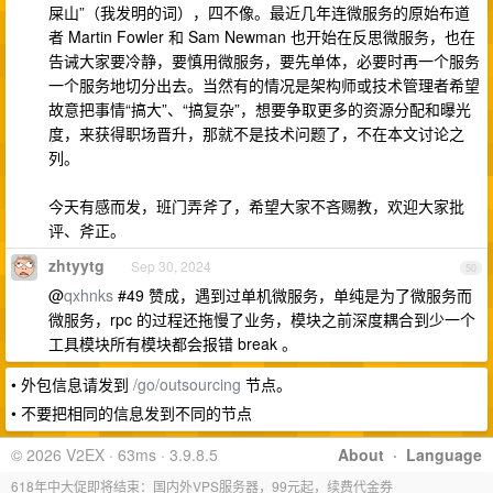
屎山”（我发明的词），四不像。最近几年连微服务的原始布道
者 Martin Fowler 和 Sam Newman 也开始在反思微服务，也在
告诫大家要冷静，要慎用微服务，要先单体，必要时再一个服务
一个服务地切分出去。当然有的情况是架构师或技术管理者希望
故意把事情“搞大”、“搞复杂”，想要争取更多的资源分配和曝光
度，来获得职场晋升，那就不是技术问题了，不在本文讨论之
列。
今天有感而发，班门弄斧了，希望大家不吝赐教，欢迎大家批
评、斧正。
zhtyytg
Sep 30, 2024
50
@
qxhnks
#49 赞成，遇到过单机微服务，单纯是为了微服务而
微服务，rpc 的过程还拖慢了业务，模块之前深度耦合到少一个
工具模块所有模块都会报错 break 。
• 外包信息请发到
/go/outsourcing
节点。
• 不要把相同的信息发到不同的节点
© 2026 V2EX · 63ms · 3.9.8.5
About
·
Language
618年中大促即将结束：国内外VPS服务器，99元起，续费代金券