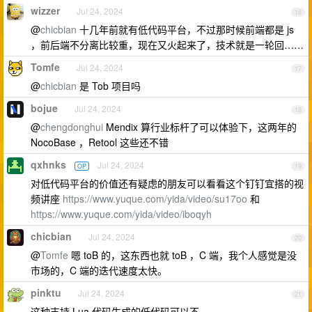
wizzer
Jul 24, 2024
16
@
chicbian
十几年前就有低代码平台，不过那时候前端都是 js
，前后端不分离比较重，现在又火起来了，技术就是一轮回……
Tomfe
Jul 24, 2024
17
@
chicbian
是 Tob 项目吗
bojue
Jul 24, 2024
18
@
chengdonghui
Mendix 算行业标杆了可以体验下，这两年的
NocoBase ，Retool 这些还不错
qxhnks
Jul 24, 2024
OP
19
对低代码平台的价值还有疑虑的朋友可以看看这个钉钉宜搭的视
频讲座
https://www.yuque.com/yida/video/su17oo
和
https://www.yuque.com/yida/video/iboqyh
chicbian
Jul 24, 2024
20
@
Tomfe
嗯 toB 的，这东西也就 toB ，C 端，我个人感觉是没
市场的，C 端的迭代速度太快。
pinktu
Jul 24, 2024
21
这种支持 Lua 代码生成的低代码可以不