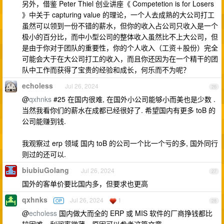
另外，借鉴 Peter Thiel 创业讲座《 Competetion is for Losers
》中关于 capturing value 的理论，一个人去成熟的大公司打工
虽然可以领到一份不错的薪水，但你的收入占公司只收入是一个
极小的百分比，而中小型公司的整体收入虽然比不上大公司，但
是由于你对于团队的重要性，你的个人收入（工资＋股份）完全
可能会大于在大公司打工的收入，而且你还因为在一个精干的团
队中工作而获得了宝贵的经验和成长，何乐而不为呢？
echoless
Jul 26, 2024
26
@
qxhnks
#25 在国内很难, 在国外小公司能够小而美也是少数 .
当然我看你们的薪水在成都已经很好了. 希望国内有更多 toB 的
公司能赚到钱.
我观察过 erp 领域 国内 toB 的公司一个比一个亏的多, 国外同行
则过的还可以.
biubiuGolang
Jul 26, 2024
27
国外的客单价要比国内多，但要求也更高
qxhnks
Jul 26, 2024
1
OP
28
@
echoless
国内做大而全的 ERP 或 MIS 软件的厂商挣钱都比