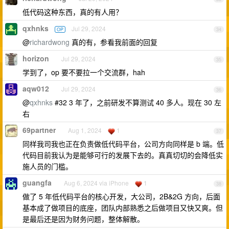
低代码这种东西，真的有人用？
qxhnks
Jul 29, 2024
OP
34
@
richardwong
真的有，参看我前面的回复
horizon
Jul 29, 2024
35
学到了，op 要不要拉一个交流群，hah
aqw012
Jul 29, 2024
36
@
qxhnks
#32 3 年了，之前研发不算测试 40 多人。现在 30 左
右
69partner
Aug 1, 2024
1
37
同样我司我也正在负责做低代码平台，公司方向同样是 b 端。低
代码目前我认为是能够可行的发展下去的。真真切切的会降低实
施人员的门槛。
guangfa
Aug 6, 2024 via iPhone
1
38
做了 5 年低代码平台的核心开发，大公司，2B&2G 方向，后面
基本成了做项目的底座，团队内部熟悉之后做项目又快又爽。但
是最后还是因为财务问题，整体解散。