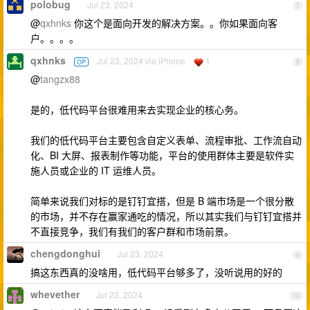
polobug
Jul 23, 2024
7
@
qxhnks
你这个是面向开发的解决方案。。你如果面向客
户。。。。
qxhnks
Jul 23, 2024 via iPhone
1
OP
8
@
tangzx88
是的，低代码平台很难用来去实现企业的核心务。
我们的低代码平台主要包含自定义表单、流程审批、工作流自动
化、BI 大屏、报表制作等功能，平台的使用群体主要是软件实
施人员或企业的 IT 运维人员。
简单来说我们对标的是钉钉宜搭，但是 B 端市场是一个很分散
的市场，并不存在赢家通吃的情况，所以其实我们与钉钉宜搭并
不直接竞争，我们有我们的客户群和市场前景。
chengdonghui
Jul 23, 2024
9
搞这东西真的没啥用，低代码平台够多了，没听说用的好的
whevether
Jul 23, 2024
10