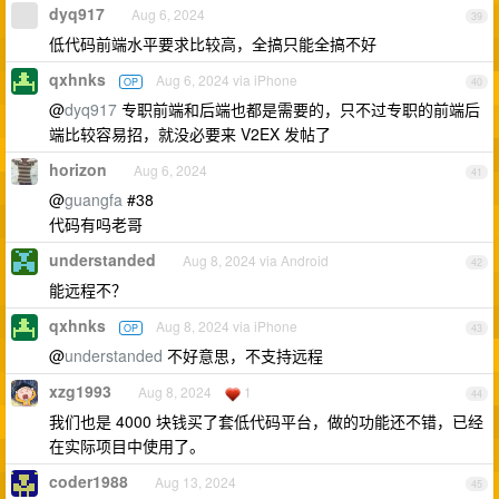
dyq917
Aug 6, 2024
39
低代码前端水平要求比较高，全搞只能全搞不好
qxhnks
Aug 6, 2024 via iPhone
OP
40
@
dyq917
专职前端和后端也都是需要的，只不过专职的前端后
端比较容易招，就没必要来 V2EX 发帖了
horizon
Aug 6, 2024
41
@
guangfa
#38
代码有吗老哥
understanded
Aug 8, 2024 via Android
42
能远程不？
qxhnks
Aug 8, 2024 via iPhone
OP
43
@
understanded
不好意思，不支持远程
xzg1993
Aug 8, 2024
1
44
我们也是 4000 块钱买了套低代码平台，做的功能还不错，已经
在实际项目中使用了。
coder1988
Aug 13, 2024
45