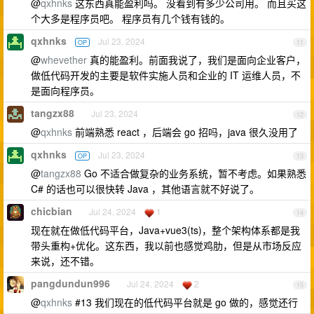
@
qxhnks
这东西真能盈利吗。 没看到有多少公司用。 而且买这
个大多是程序员吧。 程序员有几个钱有钱的。
qxhnks
Jul 23, 2024
OP
11
@
whevether
真的能盈利。前面我说了，我们是面向企业客户，
做低代码开发的主要是软件实施人员和企业的 IT 运维人员，不
是面向程序员。
tangzx88
Jul 23, 2024
12
@
qxhnks
前端熟悉 react ，后端会 go 招吗，java 很久没用了
qxhnks
Jul 23, 2024
OP
13
@
tangzx88
Go 不适合做复杂的业务系统，暂不考虑。如果熟悉
C# 的话也可以很快转 Java ，其他语言就不好说了。
chicbian
Jul 24, 2024
1
14
现在就在做低代码平台，Java+vue3(ts)，整个架构体系都是我
带头重构+优化。这东西，我以前也感觉鸡肋，但是从市场反应
来说，还不错。
pangdundun996
Jul 24, 2024
2
15
@
qxhnks
#13 我们现在的低代码平台就是 go 做的，感觉还行