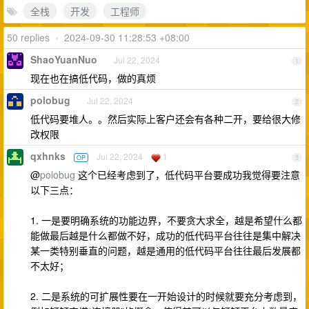
全栈
开发
工程师
50 replies
•
2024-09-30 11:28:53 +08:00
ShaoYuanNuo
Jul 22, 2024
1
现在也在搞低代码，做的真烦
polobug
Jul 22, 2024
2
低代码要堆人。。然后实际上客户还会有各种二开，要给很大修
改权限
qxhnks
Jul 22, 2024
1
OP
3
@
polobug
这个已经考虑到了，低代码平台要成功我觉得要注意
以下三点：
1. 一是要明确系统的功能边界，不要贪大求全，越是希望什么都
能做最后越是什么都做不好，成功的低代码平台往往是集中解决
某一类特别垂直的问题，越是通用的低代码平台往往最后发展都
不太好；
2. 二是系统的可扩展性要在一开始设计的时候就要充分考虑到，