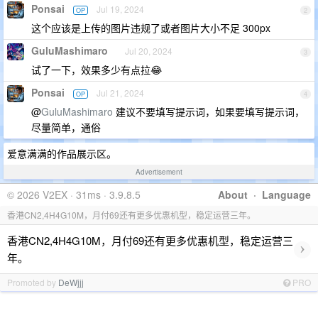
Ponsai
Jul 19, 2024
OP
2
这个应该是上传的图片违规了或者图片大小不足 300px
GuluMashimaro
Jul 20, 2024
3
试了一下，效果多少有点拉😂
Ponsai
Jul 21, 2024
OP
4
@
GuluMashimaro
建议不要填写提示词，如果要填写提示词，
尽量简单，通俗
爱意满满的作品展示区。
Advertisement
© 2026 V2EX · 31ms · 3.9.8.5
About
·
Language
香港CN2,4H4G10M，月付69还有更多优惠机型，稳定运营三年。
香港CN2,4H4G10M，月付69还有更多优惠机型，稳定运营三
›
年。
Promoted by
DeWjjj
PRO