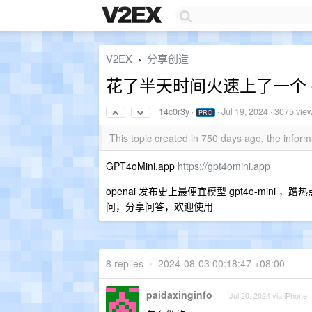
V2EX
分享创造
›
花了半天时间火速上了一个 gpt
14c0r3y
·
·
Jul 19, 2024
· 3075 vie
PRO
This topic created in 750 days ago, the info
GPT4oMini.app
https://gpt4omini.app
openai 发布史上最便宜模型 gpt4o-mini
问，分享问答，欢迎使用
8 replies
•
2024-08-03 00:18:47 +08:00
paidaxinginfo
Jul 20, 2024 via iPhone