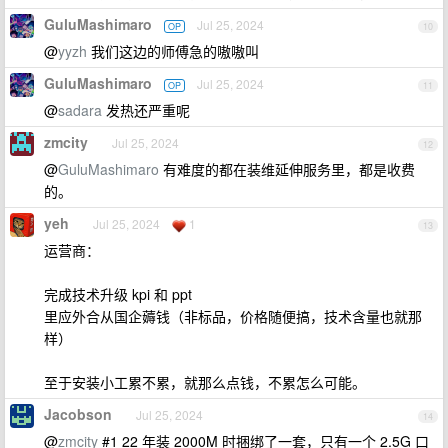
GuluMashimaro
Jul 25, 2024
OP
10
@
yyzh
我们这边的师傅急的嗷嗷叫
GuluMashimaro
Jul 25, 2024
OP
11
@
sadara
发热还严重呢
zmcity
Jul 25, 2024
12
@
GuluMashimaro
有难度的都在装维延伸服务里，都是收费
的。
yeh
Jul 25, 2024
1
13
运营商：
完成技术升级 kpi 和 ppt
里应外合从国企薅钱（非标品，价格随便搞，技术含量也就那
样）
至于安装小工累不累，就那么点钱，不累怎么可能。
Jacobson
Jul 25, 2024
14
@
zmcity
#1 22 年装 2000M 时捆绑了一套，只有一个 2.5G 口