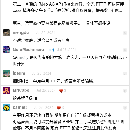
第二，普通的 RJ45 AC AP 门槛比较低，全光 FTTR 可以直接
pass 掉许多竞争对手。包括你很难自购设备，提高参与门槛。
第三，运营商也要被某菊花牵着鼻子走。具体不想多说
mengdu
Jul 25, 2024
5
不适合家庭，适合公司或者厂房。
GuluMashimaro
Jul 25, 2024
OP
6
@
zmcity
是因为有的地方施工难度大，一旦涉及到布线动辄以小
时计算
Ipsum
Jul 25, 2024
7
捆绑销售，每点每月 10 元，运营商躺着输钱。
MrKrabs
Jul 25, 2024
3
8
给某牌子吸血
barnett
Jul 25, 2024
3
9
主要作用还是输血菊花 增加用户自行升级或替换的成本
对运营商来说可以提升套餐 ARPU 并且可以更好地捆绑用户 即
使客户不用本网服务 现有 FTTR 设备也无法注册其他友商