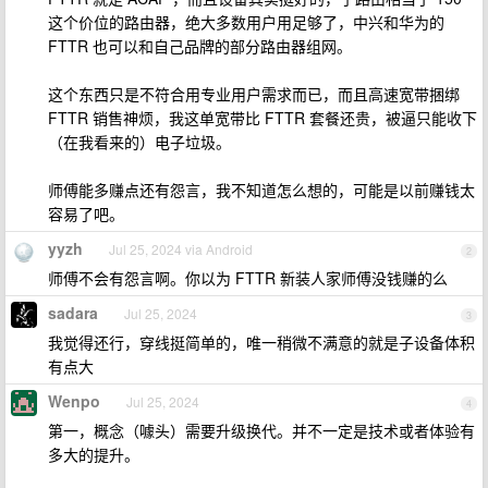
这个价位的路由器，绝大多数用户用足够了，中兴和华为的
FTTR 也可以和自己品牌的部分路由器组网。
这个东西只是不符合用专业用户需求而已，而且高速宽带捆绑
FTTR 销售神烦，我这单宽带比 FTTR 套餐还贵，被逼只能收下
（在我看来的）电子垃圾。
师傅能多赚点还有怨言，我不知道怎么想的，可能是以前赚钱太
容易了吧。
yyzh
Jul 25, 2024 via Android
2
师傅不会有怨言啊。你以为 FTTR 新装人家师傅没钱赚的么
sadara
Jul 25, 2024
3
我觉得还行，穿线挺简单的，唯一稍微不满意的就是子设备体积
有点大
Wenpo
Jul 25, 2024
4
第一，概念（噱头）需要升级换代。并不一定是技术或者体验有
多大的提升。