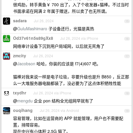
很鸡肋，转手黄鱼￥ 700 出了，入了个收发器+猫棒。不过当时
书面承诺在网满 2 年属于赠送，所以卖了也无所谓。
sadara
Jul 26, 2024
15
@
GuluMashimaro
子设备还行，光猫是真热
Od37v61n5s89gXx8
Jul 26, 2024 via iPhone
16
网络审计设备下沉到用户局域网，以后就无死角了
zmcity
Jul 26, 2024
17
@
Jacobson
哈哈，你装的应该是 f7(4)607 吧。
猫棒对我来说一样是电子垃圾，非要升级也是升 B850 ，反正那
么一大堆服务器电脑都装了，没必要为了这点体积牺牲性能
txydhr
Jul 26, 2024 via iPhone
18
@
mengdu
企业 pon 结构全光组网早就有了
ouqihang
Jul 26, 2024 via Android
19
容易管理，比如在运营商的 APP 就能管理，用户也不需要配
置，排障容易。
现在中兴有小体积 2.5G 猫了。