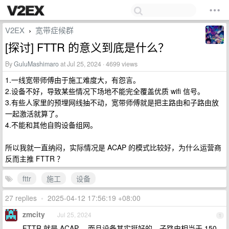
V2EX
宽带症候群
›
[探讨] FTTR 的意义到底是什么？
By
GuluMashimaro
at Jul 25, 2024 · 4699 views
1.一线宽带师傅由于施工难度大，有怨言。
2.设备不好，导致某些情况下场地不能完全覆盖优质 wifi 信号。
3.有些人家里的预埋网线抽不动，宽带师傅就是把主路由和子路由放
一起激活就算了。
4.不能和其他自购设备组网。
所以我就一直纳闷，实际情况是 ACAP 的模式比较好，为什么运营商
反而主推 FTTR ？
fttr
施工
设备
27 replies
•
2025-04-12 17:56:19 +08:00
zmcity
Jul 25, 2024
1
FTTR 就是 ACAP ，而且设备其实挺好的，子路由相当于 150