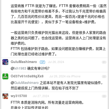
运营商推 FTTR 就是为了赚钱，FTTR 套餐收费稍高一些（虽然
有些地方和千兆宽带价格差不多，不过我认为千兆宽带价格偏高
了，几百百兆的性价比更高，而且一般百兆+提速千兆的价格也
比直接开千兆便宜），类似于多了一笔设备租金+维护费。
一般运营商只负责维护到光猫出来这段，但是很多人家里的路由
器之类的出问题了，也会找运营商，运营商派人上门处理是没有
维护费的。
FTTR 包括维护到子路由，如果没问题就是白赚维护费，就算上
门处理也是已经收过维护费了。
GuluMashimaro
Jul 26, 2024
OP
21
@
lxh1983
确实有审计吗？
Od37v61n5s89gXx8
Jul 26, 2024 via iPhone
22
@
GuluMashimaro
之前本站不是有人发现光猫里有疑似插件，
然后被叔叔上门热情讲解，现在帖子找不到了
wy315700
Jul 27, 2024
23
FTTR 本质是消除内网。所有流量走运营商网络。
在商业上可玩性还挺大的