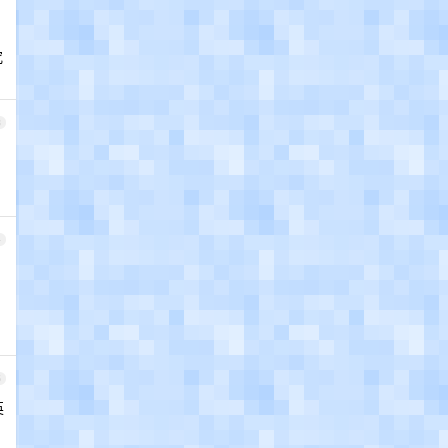
究
3
4
5
英