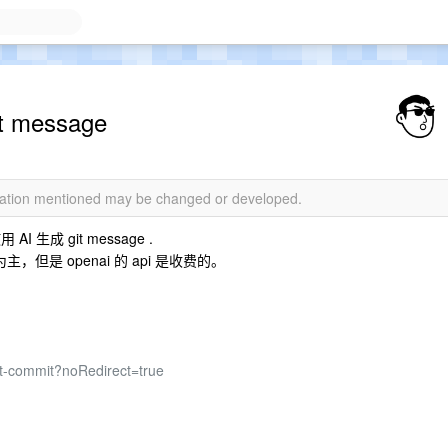
 message
rmation mentioned may be changed or developed.
生成 git message .
，但是 openai 的 api 是收费的。
git-commit?noRedirect=true