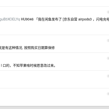
=ZguB3XOELYq
HU9046 「我在闲鱼发布了 [京东自营 airpods3 ，闪电充
是有这种情况, 按照购买日期算保修
l 口的，不知苹果啥时候愿意改过来。