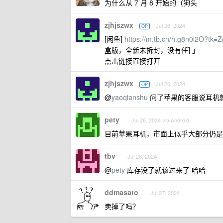
为什么从 7 月 8 开始的（狗头
zjhjszwx
Jul 26, 2024
OP
[闲鱼]
https://m.tb.cn/h.g8n0l2O?tk
盒版，全新未拆封，没有任] 」
点击链接直接打开
zjhjszwx
Jul 26, 2024
OP
@
yaoqianshu
问了苹果的客服说耳机就
pety
Jul 26, 2024 via Android
目前苹果耳机，市面上似乎大部分仍是 
tbv
Jul 26, 2024
@
pety
库存没了就该过来了 哈哈
ddmasato
Jul 27, 2024
卖掉了吗？