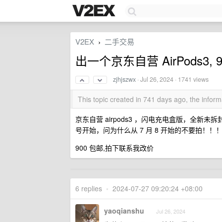
V2EX
二手交易
›
出一个京东自营 AirPods3, 
zjhjszwx
·
Jul 26, 2024
· 1741 views
This topic created in 741 days ago, the info
京东自营 airpods3 ，闪电充电盒版，全新未
号开始，问为什么从 7 月 8 开始的不要拍！！
900 包邮,拍下联系我改价
6 replies
•
2024-07-27 09:20:24 +08:00
yaoqianshu
Jul 26, 2024