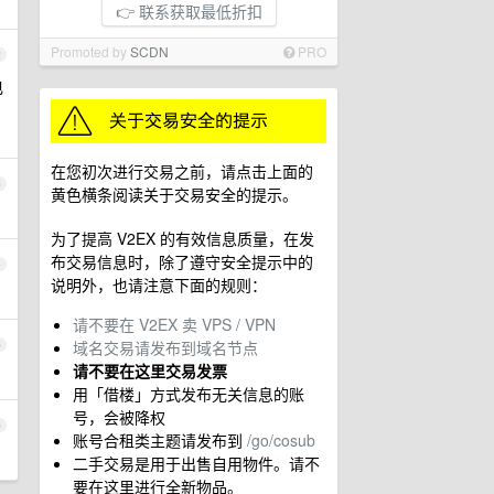
👉 联系获取最低折扣
Promoted by
SCDN
PRO
2
电
在您初次进行交易之前，请点击上面的
3
黄色横条阅读关于交易安全的提示。
为了提高 V2EX 的有效信息质量，在发
布交易信息时，除了遵守安全提示中的
4
说明外，也请注意下面的规则：
请不要在 V2EX 卖 VPS / VPN
域名交易请发布到域名节点
5
请不要在这里交易发票
用「借楼」方式发布无关信息的账
号，会被降权
6
账号合租类主题请发布到
/go/cosub
二手交易是用于出售自用物件。请不
要在这里进行全新物品。