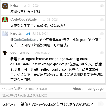
kylix
Jul 31, 2024
2
感谢分享！有空试试
CodeCodeStudy
Jul 31, 2024
3
如果引入了第三方依赖呢，该怎么办？
karottc
Jul 31, 2024
OP
4
@
CodeCodeStudy
这个要看具体的情况，比如 gson 这个第三
方库，上面的注解就没问题，可以解决。
codingmiao
Aug 8, 2024
5
我是 java -agentlib:native-image-agent=config-output-
dir=META-INF/native-image -jar xxx.jar 先跑起 jar 包来，然后
跑测试用例，测完后 reflect-config.json 这些也自动生成出来
了，优点是不用去动原来的代码，缺点是测试用例覆盖不全的话
可能会出问题。
© 2026 V2EX · 27ms · 3.9.8.5
About
·
Language
极速部署V2Ray/Socks5代理服务器
›
uuProxy: 一键部署V2Ray/Socks5代理服务器至AWS/GCP