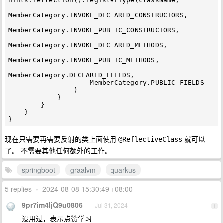
hints.reflection().registerType(className,

MemberCategory.INVOKE_DECLARED_CONSTRUCTORS,

MemberCategory.INVOKE_PUBLIC_CONSTRUCTORS,

MemberCategory.INVOKE_DECLARED_METHODS,

MemberCategory.INVOKE_PUBLIC_METHODS,

MemberCategory.DECLARED_FIELDS,

                    MemberCategory.PUBLIC_FIELDS

                )

            }

        }

    }

现在只需要再需要反射的类上面使用
就可以
@ReflectiveClass
了。 不需要其他任何额外的工作。
springboot
graalvm
quarkus
5 replies
•
2024-08-08 15:30:49 +08:00
9pr7im4IjQ9u0806
Jul 31, 2024
1
没用过，表示点赞学习