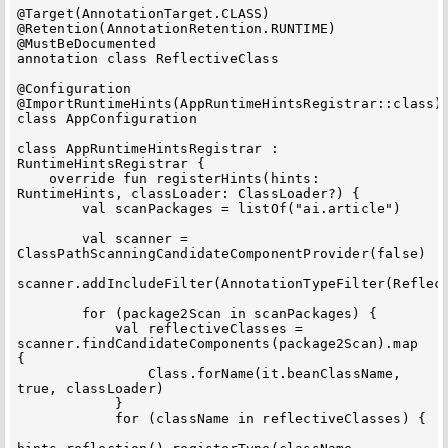
@Target(AnnotationTarget.CLASS)

@Retention(AnnotationRetention.RUNTIME)

@MustBeDocumented

annotation class ReflectiveClass

@Configuration

@ImportRuntimeHints(AppRuntimeHintsRegistrar::class)

class AppConfiguration

class AppRuntimeHintsRegistrar : 
RuntimeHintsRegistrar {

    override fun registerHints(hints: 
RuntimeHints, classLoader: ClassLoader?) {

        val scanPackages = listOf("ai.article")

        val scanner = 
ClassPathScanningCandidateComponentProvider(false)

scanner.addIncludeFilter(AnnotationTypeFilter(Reflect
        for (package2Scan in scanPackages) {

            val reflectiveClasses = 
scanner.findCandidateComponents(package2Scan).map 
{

                Class.forName(it.beanClassName, 
true, classLoader)

            }

            for (className in reflectiveClasses) {
