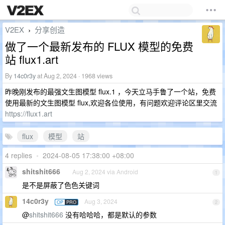
V2EX
分享创造
›
做了一个最新发布的 FLUX 模型的免费
站 flux1.art
By
14c0r3y
at Aug 2, 2024 · 1968 views
昨晚刚发布的最强文生图模型 flux.1 ，今天立马手鲁了一个站，免费
使用最新的文生图模型 flux,欢迎各位使用，有问题欢迎评论区里交流
https://flux1.art
flux
模型
站
4 replies
•
2024-08-05 17:38:00 +08:00
shitshit666
Aug 2, 2024 via Android
1
是不是屏蔽了色色关键词
14c0r3y
Aug 3, 2024
OP
PRO
2
@
shitshit666
没有哈哈哈，都是默认的参数