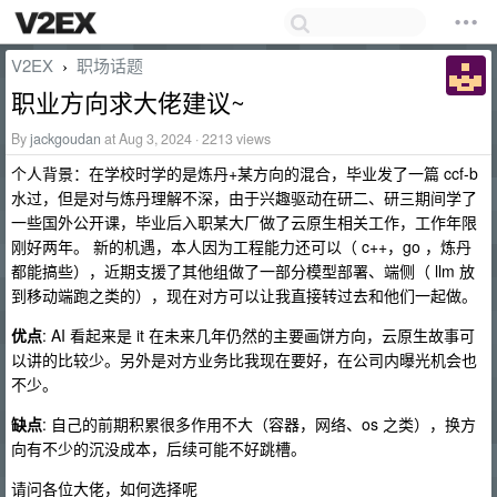
V2EX
职场话题
›
职业方向求大佬建议~
By
jackgoudan
at Aug 3, 2024 · 2213 views
个人背景：在学校时学的是炼丹+某方向的混合，毕业发了一篇 ccf-b
水过，但是对与炼丹理解不深，由于兴趣驱动在研二、研三期间学了
一些国外公开课，毕业后入职某大厂做了云原生相关工作，工作年限
刚好两年。 新的机遇，本人因为工程能力还可以（ c++，go ，炼丹
都能搞些），近期支援了其他组做了一部分模型部署、端侧（ llm 放
到移动端跑之类的），现在对方可以让我直接转过去和他们一起做。
优点
: AI 看起来是 it 在未来几年仍然的主要画饼方向，云原生故事可
以讲的比较少。另外是对方业务比我现在要好，在公司内曝光机会也
不少。
缺点
: 自己的前期积累很多作用不大（容器，网络、os 之类），换方
向有不少的沉没成本，后续可能不好跳槽。
请问各位大佬，如何选择呢